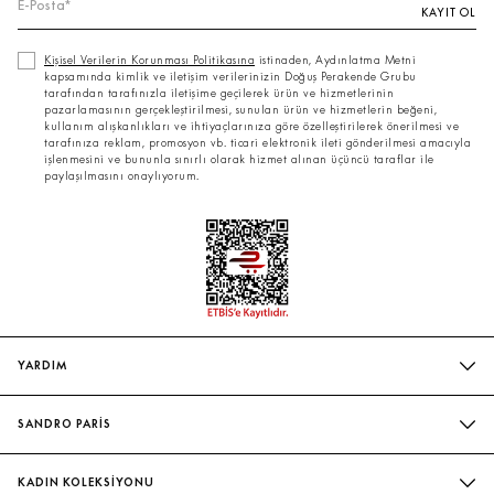
KAYIT OL
Kişisel Verilerin Korunması Politikasına
istinaden, Aydınlatma Metni
kapsamında kimlik ve iletişim verilerinizin Doğuş Perakende Grubu
tarafından tarafınızla iletişime geçilerek ürün ve hizmetlerinin
pazarlamasının gerçekleştirilmesi, sunulan ürün ve hizmetlerin beğeni,
kullanım alışkanlıkları ve ihtiyaçlarınıza göre özelleştirilerek önerilmesi ve
tarafınıza reklam, promosyon vb. ticari elektronik ileti gönderilmesi amacıyla
işlenmesini ve bununla sınırlı olarak hizmet alınan üçüncü taraflar ile
paylaşılmasını onaylıyorum.
YARDIM
SIK SORULAN SORULAR
SANDRO PARİS
BIZIMLE İLETIŞIME GEÇIN
MAĞAZALARIMIZ
WHATSAPP
KADIN KOLEKSİYONU