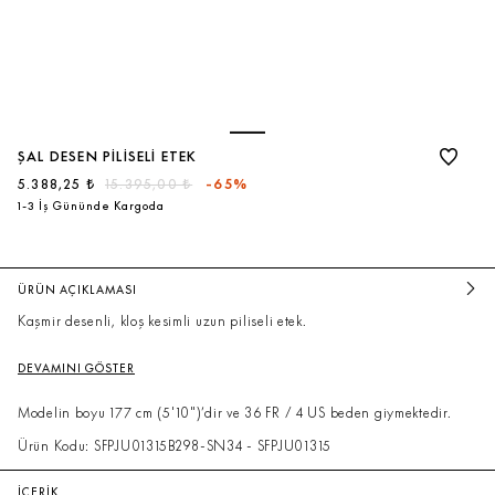
ŞAL DESEN PILISELI ETEK
5.388,25 ₺
15.395,00 ₺
-65%
1-3 İş Gününde Kargoda
ÜRÜN AÇIKLAMASI
Kaşmir desenli, kloş kesimli uzun piliseli etek.
DEVAMINI GÖSTER
Modelin boyu 177 cm (5'10")’dir ve 36 FR / 4 US beden giymektedir.
Ürün Kodu: SFPJU01315B298-SN34 - SFPJU01315
İÇERİK