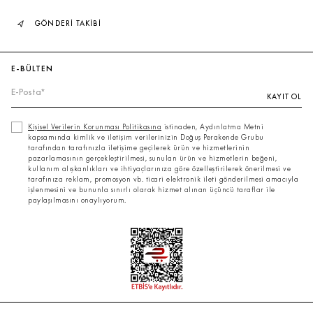
GÖNDERİ TAKİBİ
E-BÜLTEN
KAYIT OL
Kişisel Verilerin Korunması Politikasına
istinaden, Aydınlatma Metni
kapsamında kimlik ve iletişim verilerinizin Doğuş Perakende Grubu
tarafından tarafınızla iletişime geçilerek ürün ve hizmetlerinin
pazarlamasının gerçekleştirilmesi, sunulan ürün ve hizmetlerin beğeni,
kullanım alışkanlıkları ve ihtiyaçlarınıza göre özelleştirilerek önerilmesi ve
tarafınıza reklam, promosyon vb. ticari elektronik ileti gönderilmesi amacıyla
işlenmesini ve bununla sınırlı olarak hizmet alınan üçüncü taraflar ile
paylaşılmasını onaylıyorum.