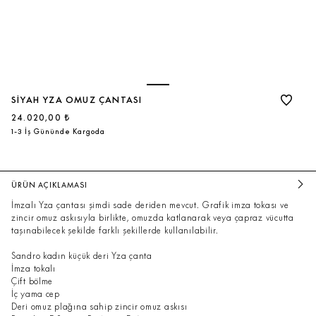
SIYAH YZA OMUZ ÇANTASI
24.020,00 ₺
1-3 İş Gününde Kargoda
ÜRÜN AÇIKLAMASI
İmzalı Yza çantası şimdi sade deriden mevcut. Grafik imza tokası ve
zincir omuz askısıyla birlikte, omuzda katlanarak veya çapraz vücutta
taşınabilecek şekilde farklı şekillerde kullanılabilir.
Sandro kadın küçük deri Yza çanta
İmza tokalı
Çift bölme
İç yama cep
Deri omuz plağına sahip zincir omuz askısı