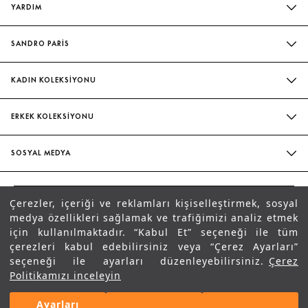
YARDIM
SIK SORULAN SORULAR
SANDRO PARİS
BIZIMLE İLETIŞIME GEÇIN
MAĞAZALARIMIZ
WHATSAPP
KADIN KOLEKSİYONU
SÜRDÜRÜLEBILIRLIK
TESLIMAT VE İADE
İNDIRIM
EVELYNE & ILAN CHETRITE
ERKEK KOLEKSİYONU
BEDEN TABLOSU
ELBISE
ATÖLYE
İNDIRIM
HIZMETLETIMIZ
BLUZ & GÖMLEK
SOSYAL MEDYA
GÖMLEK
KADIN ŞORT & ETEK
FACEBOOK
ŞORT & PANTOLON
PANTOLON
TR
INSTAGRAM
Çerezler, içeriği ve reklamları kişiselleştirmek, sosyal
AYAKKABI
AYAKKABI
SANDRO
medya özellikleri sağlamak ve trafiğimizi analiz etmek
TIKTOK
Mesaj Gönder
ÇANTA
için kullanılmaktadır. “Kabul Et” seçeneği ile tüm
ÇANTA
PINTEREST
çerezleri kabul edebilirsiniz veya “Çerez Ayarları”
T-SHIRT & SWEATSHIRT
seçeneği ile ayarları düzenleyebilirsiniz.
Çerez
WHATSAPP DESTEK
SPOTIFY
Politikamızı inceleyin
SIYAH
0
Ayarları