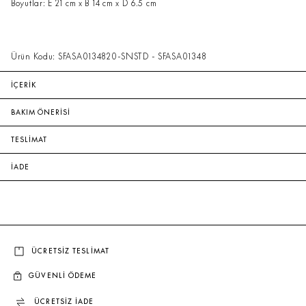
Boyutlar: E 21 cm x B 14 cm x D 6.5 cm
Ürün Kodu: SFASA0134820-SNSTD - SFASA01348
İÇERİK
BAKIM ÖNERİSİ
TESLİMAT
İADE
ÜCRETSİZ TESLİMAT
GÜVENLİ ÖDEME
ÜCRETSİZ İADE