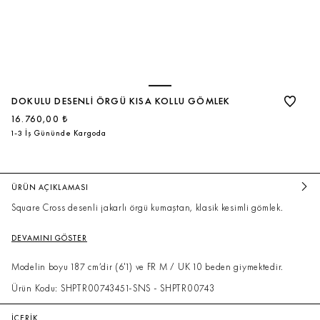
DOKULU DESENLI ÖRGÜ KISA KOLLU GÖMLEK
16.760,00 ₺
1-3 İş Gününde Kargoda
ÜRÜN AÇIKLAMASI
Square Cross desenli jakarlı örgü kumaştan, klasik kesimli gömlek.
DEVAMINI GÖSTER
Modelin boyu 187 cm’dir (6'1) ve FR M / UK 10 beden giymektedir.
Ürün Kodu: SHPTR00743451-SNS - SHPTR00743
İÇERİK