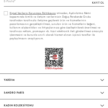
KAYIT OL
Kişisel Verilerin Korunması Politikasına
istinaden, Aydınlatma Metni
kapsamında kimlik ve iletişim verilerinizin Doğuş Perakende Grubu
tarafından tarafınızla iletişime geçilerek ürün ve hizmetlerinin
pazarlamasının gerçekleştirilmesi, sunulan ürün ve hizmetlerin beğeni,
kullanım alışkanlıkları ve ihtiyaçlarınıza göre özelleştirilerek önerilmesi ve
tarafınıza reklam, promosyon vb. ticari elektronik ileti gönderilmesi amacıyla
işlenmesini ve bununla sınırlı olarak hizmet alınan üçüncü taraflar ile
paylaşılmasını onaylıyorum.
YARDIM
SIK SORULAN SORULAR
SANDRO PARİS
BIZIMLE İLETIŞIME GEÇIN
MAĞAZALARIMIZ
WHATSAPP
KADIN KOLEKSİYONU