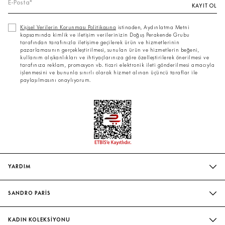
KAYIT OL
Kişisel Verilerin Korunması Politikasına
istinaden, Aydınlatma Metni
kapsamında kimlik ve iletişim verilerinizin Doğuş Perakende Grubu
tarafından tarafınızla iletişime geçilerek ürün ve hizmetlerinin
pazarlamasının gerçekleştirilmesi, sunulan ürün ve hizmetlerin beğeni,
kullanım alışkanlıkları ve ihtiyaçlarınıza göre özelleştirilerek önerilmesi ve
tarafınıza reklam, promosyon vb. ticari elektronik ileti gönderilmesi amacıyla
işlenmesini ve bununla sınırlı olarak hizmet alınan üçüncü taraflar ile
paylaşılmasını onaylıyorum.
YARDIM
SIK SORULAN SORULAR
SANDRO PARİS
BIZIMLE İLETIŞIME GEÇIN
MAĞAZALARIMIZ
WHATSAPP
KADIN KOLEKSİYONU