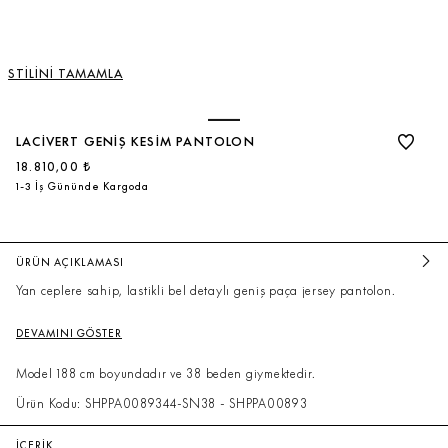
STİLİNİ TAMAMLA
LACIVERT GENIŞ KESIM PANTOLON
18.810,00 ₺
1-3 İş Gününde Kargoda
ÜRÜN AÇIKLAMASI
Yan ceplere sahip, lastikli bel detaylı geniş paça jersey pantolon.
DEVAMINI GÖSTER
Model 188 cm boyundadır ve 38 beden giymektedir.
Ürün Kodu: SHPPA0089344-SN38 - SHPPA00893
İÇERİK