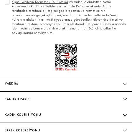
Kişisel Verilerin Korunması Politikasına
istinaden, Aydınlatma Metni
kapsamında kimlik ve iletişim verilerinizin Doğuş Perakende Grubu
tarafından tarafınızla iletişime geçilerek ürün ve hizmetlerinin
pazarlamasının gerçekleştirilmesi, sunulan ürün ve hizmetlerin beğeni,
kullanım alışkanlıkları ve ihtiyaçlarınıza göre özelleştirilerek önerilmesi ve
tarafınıza reklam, promosyon vb. ticari elektronik ileti gönderilmesi amacıyla
işlenmesini ve bununla sınırlı olarak hizmet alınan üçüncü taraflar ile
paylaşılmasını onaylıyorum.
YARDIM
SIK SORULAN SORULAR
SANDRO PARİS
BIZIMLE İLETIŞIME GEÇIN
MAĞAZALARIMIZ
WHATSAPP
KADIN KOLEKSİYONU
SÜRDÜRÜLEBILIRLIK
TESLIMAT VE İADE
İNDIRIM
EVELYNE & ILAN CHETRITE
ERKEK KOLEKSİYONU
BEDEN TABLOSU