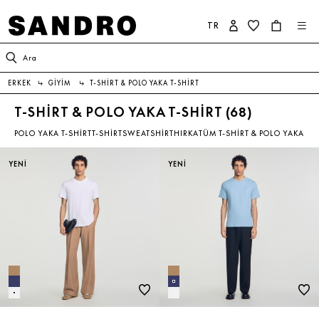
TR
KADIN
ERKEK
SANDRO DÜNYASI
Ara
ERKEK
↳
GIYIM
↳
T-SHIRT & POLO YAKA T-SHIRT
YENİ KOLEKSİYON
İNDİRİM
SANDRO HAKKINDA
T-SHIRT & POLO YAKA T-SHIRT (
68
)
POLO YAKA T-SHIRT
T-SHIRT
SWEATSHIRT
HIRKA
TÜM T-SHIRT & POLO YAKA T-S
GİYİM
YENİ KOLEKSİYON
KOLEKSİYON
YENİ
YENİ
AYAKKABI
GİYİM
TAAHHÜTLERİMİZ
ÇANTA
AYAKKABI
AKSESUAR
AKSESUAR
İNDİRİM
ÇOK SATANLAR