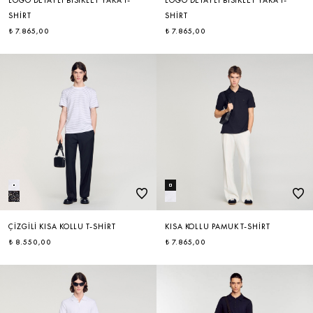
LOGO DETAYLI BISIKLET YAKA T-
LOGO DETAYLI BISIKLET YAKA T-
SHIRT
SHIRT
₺ 7.865,00
₺ 7.865,00
ÇIZGILI KISA KOLLU T-SHIRT
KISA KOLLU PAMUK T-SHIRT
₺ 8.550,00
₺ 7.865,00