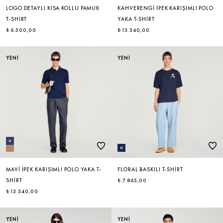
LOGO DETAYLI KISA KOLLU PAMUK
KAHVERENGI İPEK KARIŞIMLI POLO
T-SHIRT
YAKA T-SHIRT
₺ 6.500,00
₺ 13.340,00
YENİ
YENİ
MAVI İPEK KARIŞIMLI POLO YAKA T-
FLORAL BASKILI T-SHIRT
SHIRT
₺ 7.865,00
₺ 13.340,00
YENİ
YENİ