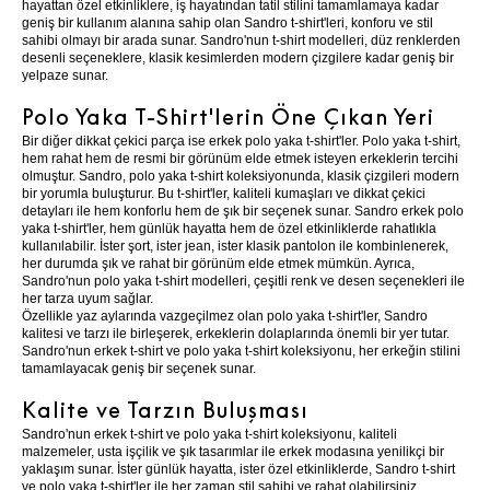
hayattan özel etkinliklere, iş hayatından tatil stilini tamamlamaya kadar
geniş bir kullanım alanına sahip olan Sandro t-shirt'leri, konforu ve stil
sahibi olmayı bir arada sunar. Sandro'nun t-shirt modelleri, düz renklerden
desenli seçeneklere, klasik kesimlerden modern çizgilere kadar geniş bir
yelpaze sunar.
Polo Yaka T-Shirt'lerin Öne Çıkan Yeri
Bir diğer dikkat çekici parça ise erkek polo yaka t-shirt'ler. Polo yaka t-shirt,
hem rahat hem de resmi bir görünüm elde etmek isteyen erkeklerin tercihi
olmuştur. Sandro, polo yaka t-shirt koleksiyonunda, klasik çizgileri modern
bir yorumla buluşturur. Bu t-shirt'ler, kaliteli kumaşları ve dikkat çekici
detayları ile hem konforlu hem de şık bir seçenek sunar. Sandro erkek polo
yaka t-shirt'ler, hem günlük hayatta hem de özel etkinliklerde rahatlıkla
kullanılabilir. İster şort, ister jean, ister klasik pantolon ile kombinlenerek,
her durumda şık ve rahat bir görünüm elde etmek mümkün. Ayrıca,
Sandro'nun polo yaka t-shirt modelleri, çeşitli renk ve desen seçenekleri ile
her tarza uyum sağlar.
Özellikle yaz aylarında vazgeçilmez olan polo yaka t-shirt'ler, Sandro
kalitesi ve tarzı ile birleşerek, erkeklerin dolaplarında önemli bir yer tutar.
Sandro'nun erkek t-shirt ve polo yaka t-shirt koleksiyonu, her erkeğin stilini
tamamlayacak geniş bir seçenek sunar.
Kalite ve Tarzın Buluşması
Sandro'nun erkek t-shirt ve polo yaka t-shirt koleksiyonu, kaliteli
malzemeler, usta işçilik ve şık tasarımlar ile erkek modasına yenilikçi bir
yaklaşım sunar. İster günlük hayatta, ister özel etkinliklerde, Sandro t-shirt
ve polo yaka t-shirt'ler ile her zaman stil sahibi ve rahat olabilirsiniz.