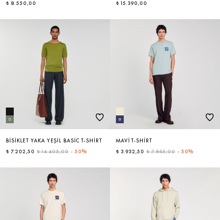
₺ 8.550,00
₺ 15.390,00
BISIKLET YAKA YEŞIL BASIC T-SHIRT
MAVI T-SHIRT
₺ 7.202,50
₺ 14.405,00
-
50%
₺ 3.932,50
₺ 7.865,00
-
50%