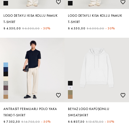
LOGO DETAYLI KISA KOLLU PAMUK
LOGO DETAYLI KISA KOLLU PAMUK
T-SHIRT
T-SHIRT
₺ 4.550,00
₺ 6.500,00
-
30%
₺ 4.550,00
₺ 6.500,00
-
30%
ANTRASIT FERMUARLI POLO YAKA
BEYAZ LOGO KAPÜŞONLU
TRIKO T-SHIRT
SWEATSHIRT
₺ 7.352,50
₺ 14.705,00
-
50%
₺ 6.837,50
₺ 13.675,00
-
50%