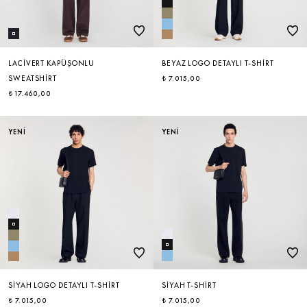
LACIVERT KAPÜŞONLU
BEYAZ LOGO DETAYLI T-SHIRT
SWEATSHIRT
₺ 7.015,00
₺ 17.460,00
YENİ
YENİ
SIYAH LOGO DETAYLI T-SHIRT
SIYAH T-SHIRT
₺ 7.015,00
₺ 7.015,00