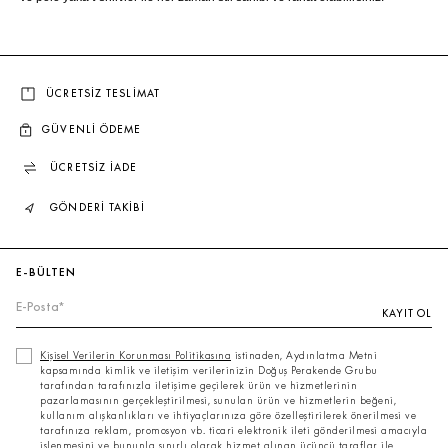
ÜCRETSİZ TESLİMAT
GÜVENLİ ÖDEME
ÜCRETSİZ İADE
GÖNDERİ TAKİBİ
E-BÜLTEN
KAYIT OL
Kişisel Verilerin Korunması Politikasına
istinaden, Aydınlatma Metni
kapsamında kimlik ve iletişim verilerinizin Doğuş Perakende Grubu
tarafından tarafınızla iletişime geçilerek ürün ve hizmetlerinin
pazarlamasının gerçekleştirilmesi, sunulan ürün ve hizmetlerin beğeni,
kullanım alışkanlıkları ve ihtiyaçlarınıza göre özelleştirilerek önerilmesi ve
tarafınıza reklam, promosyon vb. ticari elektronik ileti gönderilmesi amacıyla
işlenmesini ve bununla sınırlı olarak hizmet alınan üçüncü taraflar ile