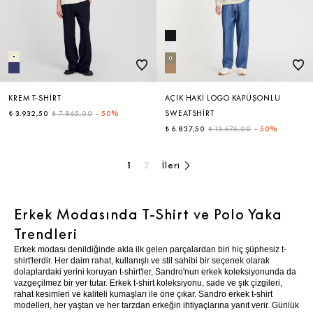
KREM T-SHIRT
AÇIK HAKI LOGO KAPÜŞONLU
₺ 3.932,50
₺ 7.865,00
-
50%
SWEATSHIRT
₺ 6.837,50
₺ 13.675,00
-
50%
1
2
İleri
Erkek Modasında T-Shirt ve Polo Yaka
Trendleri
Erkek modası denildiğinde akla ilk gelen parçalardan biri hiç şüphesiz t-
shirt'lerdir. Her daim rahat, kullanışlı ve stil sahibi bir seçenek olarak
dolaplardaki yerini koruyan t-shirt'ler, Sandro'nun erkek koleksiyonunda da
vazgeçilmez bir yer tutar. Erkek t-shirt koleksiyonu, sade ve şık çizgileri,
rahat kesimleri ve kaliteli kumaşları ile öne çıkar. Sandro erkek t-shirt
modelleri, her yaştan ve her tarzdan erkeğin ihtiyaçlarına yanıt verir. Günlük