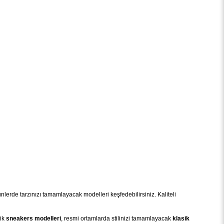
erde tarzınızı tamamlayacak modelleri keşfedebilirsiniz. Kaliteli
mik
sneakers modelleri
, resmi ortamlarda stilinizi tamamlayacak
klasik