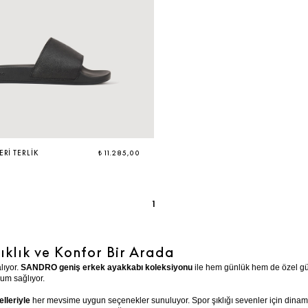
ERI TERLIK
₺ 11.285,00
1
ıklık ve Konfor Bir Arada
lıyor.
SANDRO geniş erkek ayakkabı koleksiyonu
ile hem günlük hem de özel günl
yum sağlıyor.
lleriyle
her mevsime uygun seçenekler sunuluyor. Spor şıklığı sevenler için dina