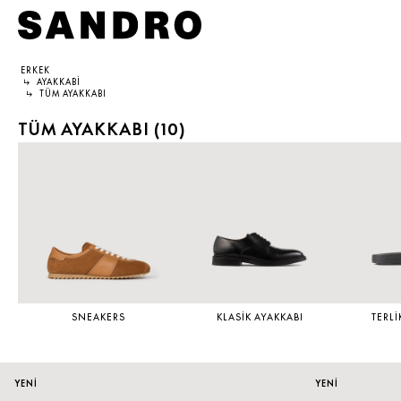
ERKEK
↳
AYAKKABI
KADIN
ERKEK
SANDRO DÜNYASI
↳
TÜM AYAKKABI
TÜM AYAKKABI (
10
)
YENİ KOLEKSİYON
İNDİRİM
SANDRO HAKKINDA
GİYİM
YENİ KOLEKSİYON
KOLEKSİYON
AYAKKABI
GİYİM
TAAHHÜTLERİMİZ
ÇANTA
AYAKKABI
SNEAKERS
KLASIK AYAKKABI
TERLI
AKSESUAR
AKSESUAR
YENİ
YENİ
İNDİRİM
ÇOK SATANLAR