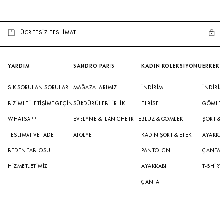
ÜCRETSİZ TESLİMAT
YARDIM
SANDRO PARİS
KADIN KOLEKSİYONU
ERKEK
SIK SORULAN SORULAR
MAĞAZALARIMIZ
İNDIRIM
İNDIR
BIZIMLE İLETIŞIME GEÇIN
SÜRDÜRÜLEBILIRLIK
ELBISE
GÖML
WHATSAPP
EVELYNE & ILAN CHETRITE
BLUZ & GÖMLEK
ŞORT 
TESLIMAT VE İADE
ATÖLYE
KADIN ŞORT & ETEK
AYAKK
BEDEN TABLOSU
PANTOLON
ÇANT
HIZMETLETIMIZ
AYAKKABI
T-SHIR
ÇANTA