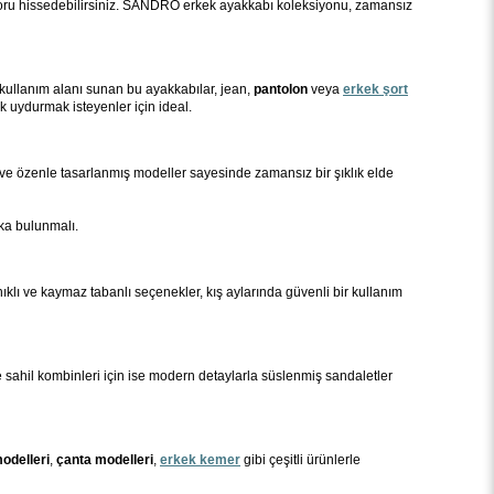
foru hissedebilirsiniz. SANDRO erkek ayakkabı koleksiyonu, zamansız
ullanım alanı sunan bu ayakkabılar, jean,
pantolon
veya
erkek
şort
k uydurmak isteyenler için ideal.
r ve özenle tasarlanmış modeller sayesinde zamansız bir şıklık elde
aka bulunmalı.
nıklı ve kaymaz tabanlı seçenekler, kış aylarında güvenli bir kullanım
ve sahil kombinleri için ise modern detaylarla süslenmiş sandaletler
odelleri
,
çanta modelleri
,
erkek kemer
gibi çeşitli ürünlerle