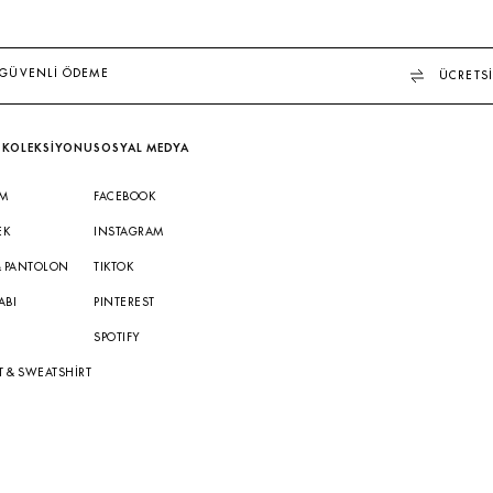
GÜVENLİ ÖDEME
ÜCRETSİ
 KOLEKSİYONU
SOSYAL MEDYA
IM
FACEBOOK
EK
INSTAGRAM
& PANTOLON
TIKTOK
ABI
PINTEREST
A
SPOTIFY
T & SWEATSHIRT