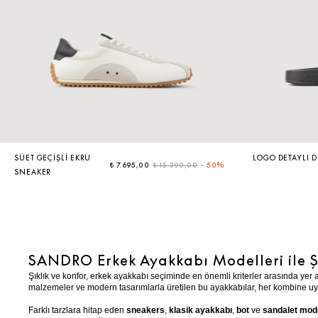
SÜET GEÇIŞLI EKRU
LOGO DETAYLI D
₺ 7.695,00
₺ 15.390,00
-
50%
SNEAKER
SANDRO Erkek Ayakkabı Modelleri ile Ş
Şıklık ve konfor, erkek ayakkabı seçiminde en önemli kriterler arasında yer a
malzemeler ve modern tasarımlarla üretilen bu ayakkabılar, her kombine u
Farklı tarzlara hitap eden
sneakers
,
klasik ayakkabı
,
bot
ve
sandalet mode