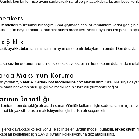
. Günlük kombinlerinize uyum sağlayacak rahat ve şık ayakkabılarla, gün boyu kon
Sneakers
s
modelleri
mükemmel bir seçim. Spor giyimden casual kombinlere kadar geniş bir k
esinde gün boyu rahatlık sunan
sneakers modelleri
, şehir hayatının temposuna aya
z Şıklık
asik ayakkabılar
, tarzınızı tamamlayan en önemli detaylardan biridir. Deri detayla
usursuz bir görünüm sunan klasik erkek ayakkabıları, her erkeğin dolabında mutl
alarda Maksimum Koruma
stiyorsanız,
SANDRO erkek bot modellerine
göz atabilirsiniz. Özellikle suya daya
amlanan bot kombinleri, güçlü ve maskülen bir tarz oluşturmanızı sağlar.
arının Rahatlığı
konforu hem de şıklığı bir arada sunar. Günlük kullanım için sade tasarımlar, tatil 
hat bir yaz stili oluşturmak isteyenler için harika bir seçenektir.
ş erkek ayakkabı koleksiyonu ile stilinize en uygun modeli bulabilir,
erkek giyim m
kkabıları keşfetmek için SANDRO’nun koleksiyonuna göz atabilirsiniz.