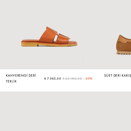
KAHVERENGI DERI
SÜET DERI KARI
₺ 7.063,00
₺ 20.180,00
-
65%
TERLIK