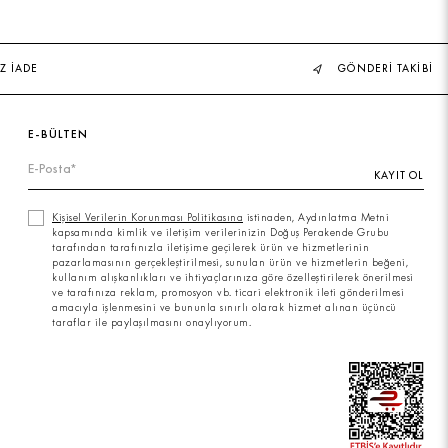
Z İADE
GÖNDERİ TAKİBİ
E-BÜLTEN
KAYIT OL
Kişisel Verilerin Korunması Politikasına
istinaden, Aydınlatma Metni
kapsamında kimlik ve iletişim verilerinizin Doğuş Perakende Grubu
tarafından tarafınızla iletişime geçilerek ürün ve hizmetlerinin
pazarlamasının gerçekleştirilmesi, sunulan ürün ve hizmetlerin beğeni,
kullanım alışkanlıkları ve ihtiyaçlarınıza göre özelleştirilerek önerilmesi
ve tarafınıza reklam, promosyon vb. ticari elektronik ileti gönderilmesi
amacıyla işlenmesini ve bununla sınırlı olarak hizmet alınan üçüncü
taraflar ile paylaşılmasını onaylıyorum.