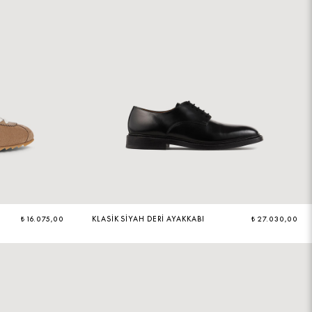
₺ 16.075,00
KLASIK SIYAH DERI AYAKKABI
₺ 27.030,00