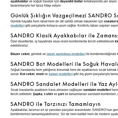
ayakkabılar
ve soğuk havalar için
dayanıklı botlar
koleksiyonda yer alıyor
tasarımlarıyla her tarza hitap ediyor.
Günlük Şıklığın Vazgeçilmezi SANDRO 
Günlük hayatta hem rahat hem de stil sahibi olmak isteyenler için
sneaker
modelleri
gibi parçalarla kolayca uyum sağlar. Konforlu taban yapıları say
SANDRO Klasik Ayakkabılar ile Zamansı
Özel davetlerde, iş hayatında veya resmi kombinlerde tercih edilebilecek
kl
edebilirsiniz.
Blazer ceket
, gömlek ve
takım pantolonu modelleri
ile kombinlendiğinde k
SANDRO Bot Modelleri ile Soğuk Hav
Soğuk havalarda hem şıklığınızı korumak hem de ayaklarınızı sıcak tutmak i
sunar.
Kot ceket
,
mont
ve
kaban modelleri
gibi dış giyim parçalarıyla tam
SANDRO Sandalet Modelleri ile Yaz Ayl
Sıcak havalarda ayakların hava almasını sağlayan
sandalet
modelleri
hem 
tercih edilebilir.
Şapka
,
t-shirt
ve
şort
ile tamamlanan sandalet kombinleri, ra
SANDRO ile Tarzınızı Tamamlayın
Ayakkabılar, tarzınızı en iyi yansıtan parçalar arasındadır. SANDRO’nun geni
kombinlerinizi tamamlayabilirsiniz. Siz de hem kaliteli hem de modern aya