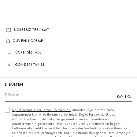
ÜCRETSİZ TESLİMAT
GÜVENLİ ÖDEME
ÜCRETSİZ İADE
GÖNDERİ TAKİBİ
E-BÜLTEN
KAYIT OL
Kişisel Verilerin Korunması Politikasına
istinaden, Aydınlatma Metni
kapsamında kimlik ve iletişim verilerinizin Doğuş Perakende Grubu
tarafından tarafınızla iletişime geçilerek ürün ve hizmetlerinin
pazarlamasının gerçekleştirilmesi, sunulan ürün ve hizmetlerin beğeni,
kullanım alışkanlıkları ve ihtiyaçlarınıza göre özelleştirilerek önerilmesi ve
tarafınıza reklam, promosyon vb. ticari elektronik ileti gönderilmesi amacıyla