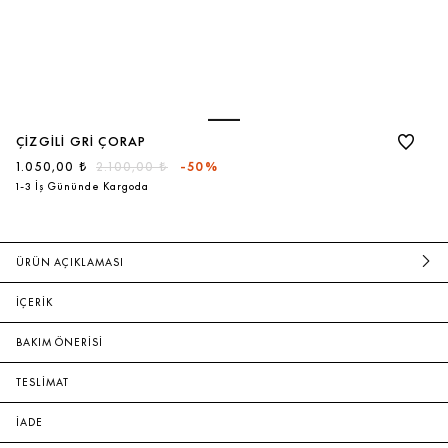
ÇIZGILI GRI ÇORAP
1.050,00 ₺
2.100,00 ₺
-50%
1-3 İş Gününde Kargoda
ÜRÜN AÇIKLAMASI
İÇERİK
BAKIM ÖNERİSİ
TESLİMAT
İADE