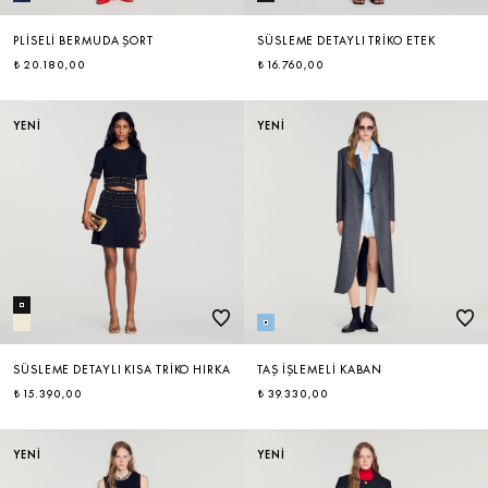
PLISELI BERMUDA ŞORT
SÜSLEME DETAYLI TRIKO ETEK
₺ 20.180,00
₺ 16.760,00
YENİ
YENİ
SÜSLEME DETAYLI KISA TRIKO HIRKA
TAŞ İŞLEMELI KABAN
₺ 15.390,00
₺ 39.330,00
YENİ
YENİ