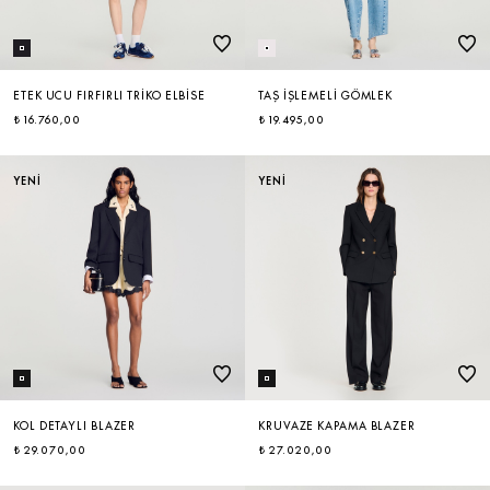
ETEK UCU FIRFIRLI TRIKO ELBISE
TAŞ İŞLEMELI GÖMLEK
₺ 16.760,00
₺ 19.495,00
YENİ
YENİ
KOL DETAYLI BLAZER
KRUVAZE KAPAMA BLAZER
₺ 29.070,00
₺ 27.020,00