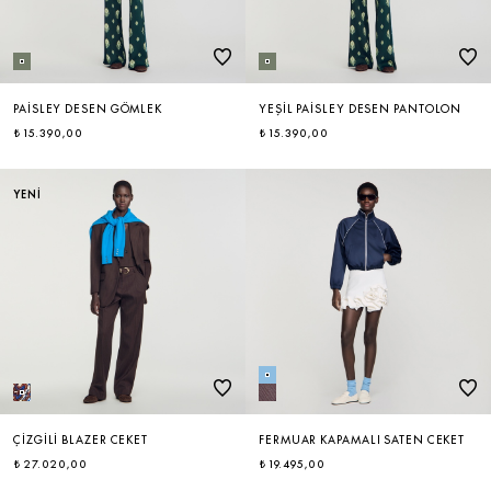
PAISLEY DESEN GÖMLEK
YEŞIL PAISLEY DESEN PANTOLON
₺ 15.390,00
₺ 15.390,00
YENİ
ÇIZGILI BLAZER CEKET
FERMUAR KAPAMALI SATEN CEKET
₺ 27.020,00
₺ 19.495,00