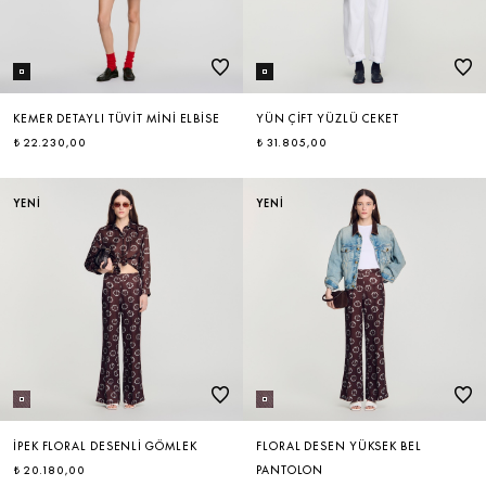
KEMER DETAYLI TÜVIT MINI ELBISE
YÜN ÇIFT YÜZLÜ CEKET
₺ 22.230,00
₺ 31.805,00
YENİ
YENİ
İPEK FLORAL DESENLI GÖMLEK
FLORAL DESEN YÜKSEK BEL
₺ 20.180,00
PANTOLON