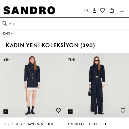
TR
KADIN
ERKEK
SANDRO DÜNYASI
Ara
KADIN
YENİ KOLEKSİYON
İNDİRİM
SANDRO HAKKINDA
KADIN YENI KOLEKSIYON (
390
)
GİYİM
YENİ KOLEKSİYON
KOLEKSİYON
YENİ
YENİ
AYAKKABI
GİYİM
TAAHHÜTLERİMİZ
ÇANTA
AYAKKABI
AKSESUAR
AKSESUAR
İNDİRİM
ÇOK SATANLAR
DERI KEMER DETAYLI MINI ETEK
KOL DETAYLI KISA CEKET