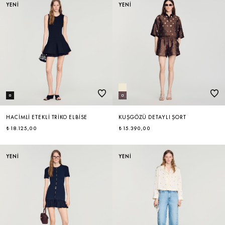
YENİ
YENİ
HACIMLI ETEKLI TRIKO ELBISE
KUŞGÖZÜ DETAYLI ŞORT
₺ 18.125,00
₺ 15.390,00
YENİ
YENİ