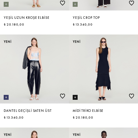
YEŞIL UZUN KROŞE ELBISE
YEŞIL CROP TOP
₺ 20.180,00
₺ 13.340,00
YENİ
YENİ
DANTEL GEÇIŞLI SATEN ÜST
MIDI TRIKO ELBISE
₺ 13.340,00
₺ 20.180,00
YENİ
YENİ