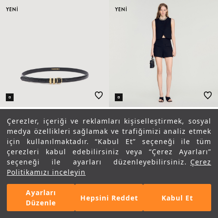
YENİ
YENİ
İNCE DERI KEMER
CEP DETAYLI ŞORT
Çerezler, içeriği ve reklamları kişiselleştirmek, sosyal
SANDRO
₺ 7.865,00
₺ 13.340,00
medya özellikleri sağlamak ve trafiğimizi analiz etmek
Mesaj Gönder
için kullanılmaktadır. “Kabul Et” seçeneği ile tüm
çerezleri kabul edebilirsiniz veya “Çerez Ayarları”
YENİ
YENİ
seçeneği ile ayarları düzenleyebilirsiniz.
Çerez
WHATSAPP DESTEK
Politikamızı inceleyin
Ayarları
Hepsini Reddet
Kabul Et
Düzenle
SIRALAMA
FILTRE