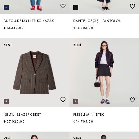
BÜZGÜ DETAYLI TRIKO KAZAK
DANTEL GEÇIŞLI PANTOLON
₺ 13.340,00
₺ 14.705,00
YENİ
YENİ
IŞILTILI BLAZER CEKET
PLISELI MINI ETEK
₺ 27.020,00
₺ 14.705,00
YENİ
YENİ