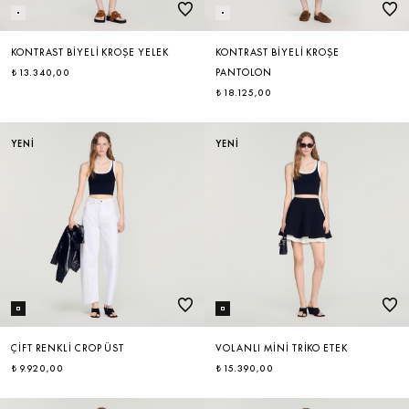
KONTRAST BIYELI KROŞE YELEK
KONTRAST BIYELI KROŞE
₺ 13.340,00
PANTOLON
₺ 18.125,00
YENİ
YENİ
ÇIFT RENKLI CROP ÜST
VOLANLI MINI TRIKO ETEK
₺ 9.920,00
₺ 15.390,00