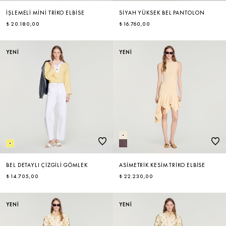
İŞLEMELI MINI TRIKO ELBISE
SIYAH YÜKSEK BEL PANTOLON
₺ 20.180,00
₺ 16.760,00
YENİ
YENİ
BEL DETAYLI ÇIZGILI GÖMLEK
ASIMETRIK KESIM TRIKO ELBISE
₺ 14.705,00
₺ 22.230,00
YENİ
YENİ