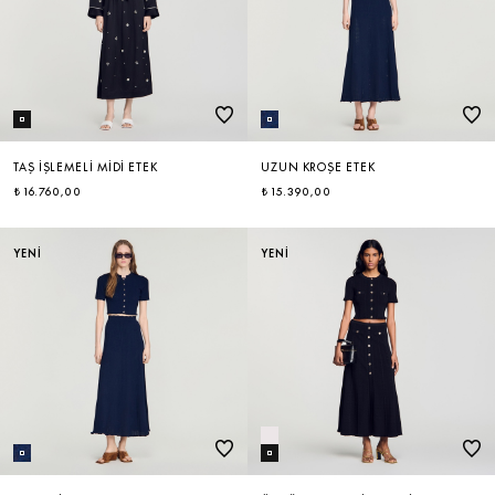
TAŞ İŞLEMELI MIDI ETEK
UZUN KROŞE ETEK
₺ 16.760,00
₺ 15.390,00
YENİ
YENİ