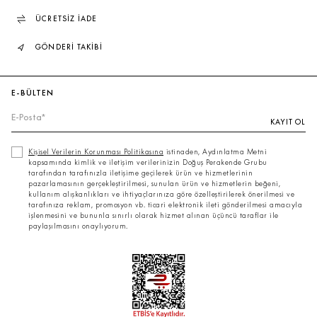
ÜCRETSİZ İADE
GÖNDERİ TAKİBİ
E-BÜLTEN
KAYIT OL
Kişisel Verilerin Korunması Politikasına
istinaden, Aydınlatma Metni
kapsamında kimlik ve iletişim verilerinizin Doğuş Perakende Grubu
tarafından tarafınızla iletişime geçilerek ürün ve hizmetlerinin
pazarlamasının gerçekleştirilmesi, sunulan ürün ve hizmetlerin beğeni,
kullanım alışkanlıkları ve ihtiyaçlarınıza göre özelleştirilerek önerilmesi ve
tarafınıza reklam, promosyon vb. ticari elektronik ileti gönderilmesi amacıyla
işlenmesini ve bununla sınırlı olarak hizmet alınan üçüncü taraflar ile
paylaşılmasını onaylıyorum.