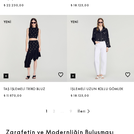
₺ 22.230,00
₺ 18.125,00
YENİ
YENİ
TAŞ İŞLEMELI TRIKO BLUZ
İŞLEMELI UZUN KOLLU GÖMLEK
₺ 11.970,00
₺ 18.125,00
1
2
...
9
İleri
Zarafetin ve Modernliğin Buluşması