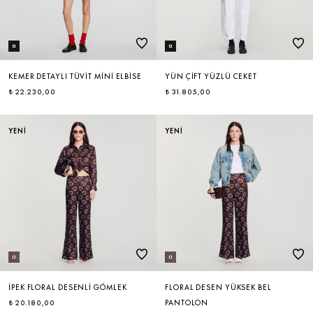
KEMER DETAYLI TÜVIT MINI ELBISE
YÜN ÇIFT YÜZLÜ CEKET
₺ 22.230,00
₺ 31.805,00
YENİ
YENİ
İPEK FLORAL DESENLI GÖMLEK
FLORAL DESEN YÜKSEK BEL
₺ 20.180,00
PANTOLON