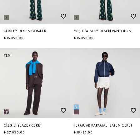
PAISLEY DESEN GÖMLEK
YEŞIL PAISLEY DESEN PANTOLON
₺ 15.390,00
₺ 15.390,00
YENİ
ÇIZGILI BLAZER CEKET
FERMUAR KAPAMALI SATEN CEKET
₺ 27.020,00
₺ 19.495,00