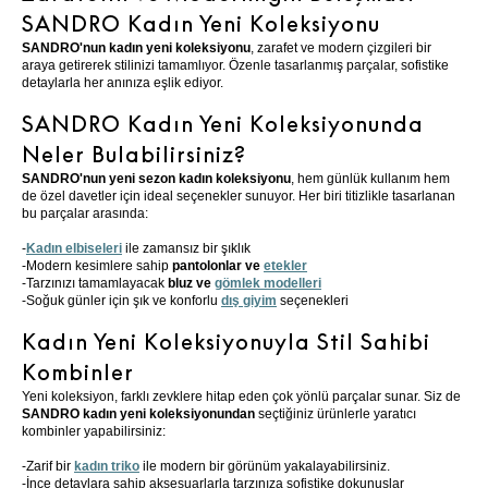
SANDRO Kadın Yeni Koleksiyonu
SANDRO'nun kadın yeni koleksiyonu
, zarafet ve modern çizgileri bir
araya getirerek stilinizi tamamlıyor. Özenle tasarlanmış parçalar, sofistike
detaylarla her anınıza eşlik ediyor.
SANDRO Kadın Yeni Koleksiyonunda
Neler Bulabilirsiniz?
SANDRO'nun yeni sezon kadın koleksiyonu
, hem günlük kullanım hem
de özel davetler için ideal seçenekler sunuyor. Her biri titizlikle tasarlanan
bu parçalar arasında:
-
Kadın elbiseleri
ile zamansız bir şıklık
-Modern kesimlere sahip
pantolonlar ve
etekler
-Tarzınızı tamamlayacak
bluz ve
gömlek modelleri
-Soğuk günler için şık ve konforlu
dış giyim
seçenekleri
Kadın Yeni Koleksiyonuyla Stil Sahibi
Kombinler
Yeni koleksiyon, farklı zevklere hitap eden çok yönlü parçalar sunar. Siz de
SANDRO kadın yeni koleksiyonundan
seçtiğiniz ürünlerle yaratıcı
kombinler yapabilirsiniz:
-Zarif bir
kadın triko
ile modern bir görünüm yakalayabilirsiniz.
-İnce detaylara sahip aksesuarlarla tarzınıza sofistike dokunuşlar