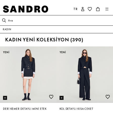
TR
KADIN
ERKEK
SANDRO DÜNYASI
Ara
KADIN
YENİ KOLEKSİYON
İNDİRİM
SANDRO HAKKINDA
KADIN YENI KOLEKSIYON (
390
)
GİYİM
YENİ KOLEKSİYON
KOLEKSİYON
YENİ
YENİ
AYAKKABI
GİYİM
TAAHHÜTLERİMİZ
ÇANTA
AYAKKABI
AKSESUAR
AKSESUAR
İNDİRİM
ÇOK SATANLAR
DERI KEMER DETAYLI MINI ETEK
KOL DETAYLI KISA CEKET