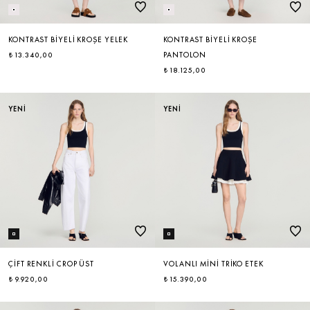
KONTRAST BIYELI KROŞE YELEK
KONTRAST BIYELI KROŞE
₺ 13.340,00
PANTOLON
₺ 18.125,00
YENİ
YENİ
ÇIFT RENKLI CROP ÜST
VOLANLI MINI TRIKO ETEK
₺ 9.920,00
₺ 15.390,00