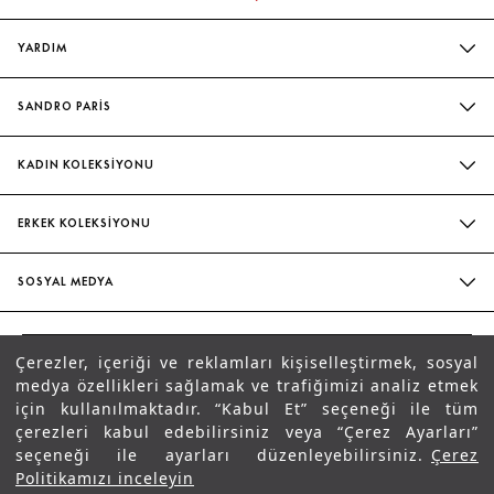
YARDIM
SIK SORULAN SORULAR
SANDRO PARİS
BIZIMLE İLETIŞIME GEÇIN
MAĞAZALARIMIZ
WHATSAPP
KADIN KOLEKSİYONU
SÜRDÜRÜLEBILIRLIK
TESLIMAT VE İADE
İNDIRIM
EVELYNE & ILAN CHETRITE
ERKEK KOLEKSİYONU
BEDEN TABLOSU
ELBISE
ATÖLYE
İNDIRIM
HIZMETLETIMIZ
BLUZ & GÖMLEK
SOSYAL MEDYA
GÖMLEK
KADIN ŞORT & ETEK
FACEBOOK
ŞORT & PANTOLON
PANTOLON
TR
INSTAGRAM
Çerezler, içeriği ve reklamları kişiselleştirmek, sosyal
AYAKKABI
AYAKKABI
SANDRO
medya özellikleri sağlamak ve trafiğimizi analiz etmek
TIKTOK
Mesaj Gönder
ÇANTA
için kullanılmaktadır. “Kabul Et” seçeneği ile tüm
ÇANTA
PINTEREST
çerezleri kabul edebilirsiniz veya “Çerez Ayarları”
T-SHIRT & SWEATSHIRT
seçeneği ile ayarları düzenleyebilirsiniz.
Çerez
WHATSAPP DESTEK
SPOTIFY
Politikamızı inceleyin