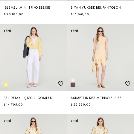
İŞLEMELI MINI TRIKO ELBISE
SIYAH YÜKSEK BEL PANTOLON
₺ 20.180,00
₺ 16.760,00
YENİ
YENİ
BEL DETAYLI ÇIZGILI GÖMLEK
ASIMETRIK KESIM TRIKO ELBISE
₺ 14.705,00
₺ 22.230,00
YENİ
YENİ