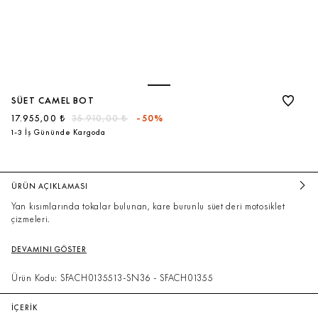
SÜET CAMEL BOT
17.955,00 ₺
35.910,00 ₺
-50%
1-3 İş Gününde Kargoda
ÜRÜN AÇIKLAMASI
Yan kısımlarında tokalar bulunan, kare burunlu süet deri motosiklet
çizmeleri.
DEVAMINI GÖSTER
Ürün Kodu: SFACH0135513-SN36 - SFACH01355
İÇERİK