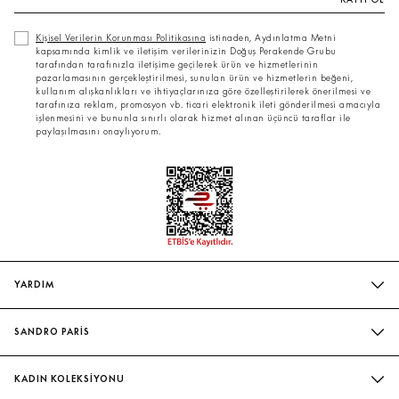
Kişisel Verilerin Korunması Politikasına
istinaden, Aydınlatma Metni
kapsamında kimlik ve iletişim verilerinizin Doğuş Perakende Grubu
tarafından tarafınızla iletişime geçilerek ürün ve hizmetlerinin
pazarlamasının gerçekleştirilmesi, sunulan ürün ve hizmetlerin beğeni,
kullanım alışkanlıkları ve ihtiyaçlarınıza göre özelleştirilerek önerilmesi ve
tarafınıza reklam, promosyon vb. ticari elektronik ileti gönderilmesi amacıyla
işlenmesini ve bununla sınırlı olarak hizmet alınan üçüncü taraflar ile
paylaşılmasını onaylıyorum.
YARDIM
SIK SORULAN SORULAR
SANDRO PARİS
BIZIMLE İLETIŞIME GEÇIN
MAĞAZALARIMIZ
WHATSAPP
KADIN KOLEKSİYONU
SÜRDÜRÜLEBILIRLIK