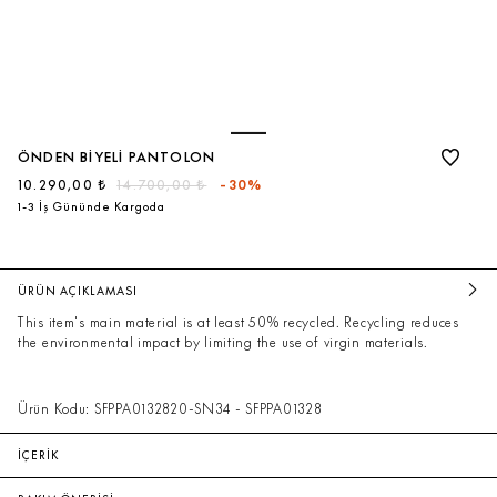
ÖNDEN BIYELI PANTOLON
10.290,00 ₺
14.700,00 ₺
-30%
1-3 İş Gününde Kargoda
ÜRÜN AÇIKLAMASI
This item's main material is at least 50% recycled. Recycling reduces
the environmental impact by limiting the use of virgin materials.
Ürün Kodu: SFPPA0132820-SN34 - SFPPA01328
İÇERİK