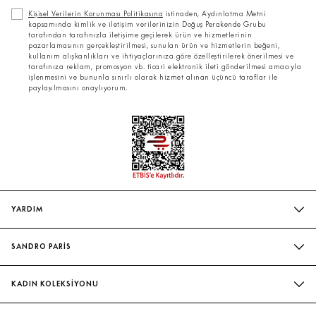
Kişisel Verilerin Korunması Politikasına
istinaden, Aydınlatma Metni
kapsamında kimlik ve iletişim verilerinizin Doğuş Perakende Grubu
tarafından tarafınızla iletişime geçilerek ürün ve hizmetlerinin
pazarlamasının gerçekleştirilmesi, sunulan ürün ve hizmetlerin beğeni,
kullanım alışkanlıkları ve ihtiyaçlarınıza göre özelleştirilerek önerilmesi ve
tarafınıza reklam, promosyon vb. ticari elektronik ileti gönderilmesi amacıyla
işlenmesini ve bununla sınırlı olarak hizmet alınan üçüncü taraflar ile
paylaşılmasını onaylıyorum.
YARDIM
SIK SORULAN SORULAR
SANDRO PARİS
BIZIMLE İLETIŞIME GEÇIN
MAĞAZALARIMIZ
WHATSAPP
KADIN KOLEKSİYONU
SÜRDÜRÜLEBILIRLIK
TESLIMAT VE İADE
İNDIRIM
EVELYNE & ILAN CHETRITE