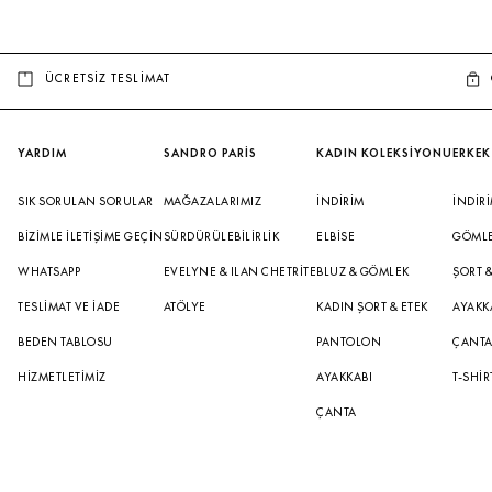
ÜCRETSİZ TESLİMAT
YARDIM
SANDRO PARİS
KADIN KOLEKSİYONU
ERKEK
SIK SORULAN SORULAR
MAĞAZALARIMIZ
İNDIRIM
İNDIR
BIZIMLE İLETIŞIME GEÇIN
SÜRDÜRÜLEBILIRLIK
ELBISE
GÖML
WHATSAPP
EVELYNE & ILAN CHETRITE
BLUZ & GÖMLEK
ŞORT 
TESLIMAT VE İADE
ATÖLYE
KADIN ŞORT & ETEK
AYAKK
BEDEN TABLOSU
PANTOLON
ÇANT
HIZMETLETIMIZ
AYAKKABI
T-SHIR
ÇANTA