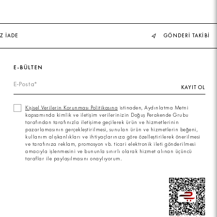
Z İADE
GÖNDERİ TAKİBİ
E-BÜLTEN
KAYIT OL
Kişisel Verilerin Korunması Politikasına
istinaden, Aydınlatma Metni
kapsamında kimlik ve iletişim verilerinizin Doğuş Perakende Grubu
tarafından tarafınızla iletişime geçilerek ürün ve hizmetlerinin
pazarlamasının gerçekleştirilmesi, sunulan ürün ve hizmetlerin beğeni,
kullanım alışkanlıkları ve ihtiyaçlarınıza göre özelleştirilerek önerilmesi
ve tarafınıza reklam, promosyon vb. ticari elektronik ileti gönderilmesi
amacıyla işlenmesini ve bununla sınırlı olarak hizmet alınan üçüncü
taraflar ile paylaşılmasını onaylıyorum.