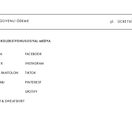
GÜVENLİ ÖDEME
ÜCRETSİ
 KOLEKSİYONU
SOSYAL MEDYA
IM
FACEBOOK
EK
INSTAGRAM
& PANTOLON
TIKTOK
ABI
PINTEREST
A
SPOTIFY
T & SWEATSHIRT