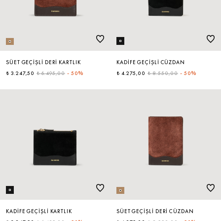
ÇOK SATANLAR
SÜET GEÇIŞLI DERI KARTLIK
KADIFE GEÇIŞLI CÜZDAN
₺ 3.247,50
₺ 6.495,00
-
50%
₺ 4.275,00
₺ 8.550,00
-
50%
KADIFE GEÇIŞLI KARTLIK
SÜET GEÇIŞLI DERI CÜZDAN