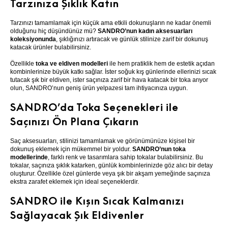
Tarzınıza Şıklık Katın
Tarzınızı tamamlamak için küçük ama etkili dokunuşların ne kadar önemli
olduğunu hiç düşündünüz mü?
SANDRO’nun kadın aksesuarları
koleksiyonunda
, şıklığınızı artıracak ve günlük stilinize zarif bir dokunuş
katacak ürünler bulabilirsiniz.
Özellikle
toka ve eldiven modelleri
ile hem pratiklik hem de estetik açıdan
kombinlerinize büyük katkı sağlar. İster soğuk kış günlerinde ellerinizi sıcak
tutacak şık bir eldiven, ister saçınıza zarif bir hava katacak bir toka arıyor
olun, SANDRO’nun geniş ürün yelpazesi tam ihtiyacınıza uygun.
SANDRO’da Toka Seçenekleri ile
Saçınızı Ön Plana Çıkarın
Saç aksesuarları, stilinizi tamamlamak ve görünümünüze kişisel bir
dokunuş eklemek için mükemmel bir yoldur.
SANDRO’nun toka
modellerinde
, farklı renk ve tasarımlara sahip tokalar bulabilirsiniz. Bu
tokalar, saçınıza şıklık katarken, günlük kombinlerinizde göz alıcı bir detay
oluşturur. Özellikle özel günlerde veya şık bir akşam yemeğinde saçınıza
ekstra zarafet eklemek için ideal seçeneklerdir.
SANDRO ile Kışın Sıcak Kalmanızı
Sağlayacak Şık Eldivenler