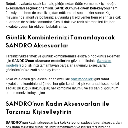
Soğuk havalarda sıcak kalmak, şıklığınızdan ödün vermemek için doğru
aksesuarları seçmek önemlidir.
SANDRO’nun eldiven koleksiyonu
hem
fonksiyonel hem de estetik açıdan mükemmel seçenekler sunar. Kış
mevsiminde, mont ve botlarınızla uyumlu şık eldivenler hem ellerinizi sıcak
tutar hem de stilinizi tamamlar. Çeşitli doku ve renk alternatifleri ile, her
kıyafete uygun bir eldiven bulabilirsiniz.
Günlük Kombinlerinizi Tamamlayacak
SANDRO Aksesuarlar
Tarzınızı yükseltmek ve günlük kombinlerinize ekstra bir dokunuş eklemek
için
SANDRO’nun aksesuar modellerine
göz atabilirsiniz.
Sandalet
modelleri
gibi stilinizi tamamlayan parçalarla uyumlu aksesuarlar,
görünümünüze zarif bir detay katar.
Toka ve eldiven gibi aksesuarlar, özellikle
şort
modelleri
gibi rahat
kıyafetlerle kombinlendiğinde, her gün kendinizi şık ve rahat hissetmenizi
sağlar. Bu küçük dokunuşlar, her kombinle uyumlu ve stil sahibi görünüm
elde etmenizi kolaylaştırır.
SANDRO’nun Kadın Aksesuarları ile
Tarzınızı Kişiselleştirin
SANDRO’nun kadın aksesuarları koleksiyonu
, sadece birer aksesuardan
çok daha fazlasını sunar; stilinizi tamamlayan ve kişisel tarzınızı öne