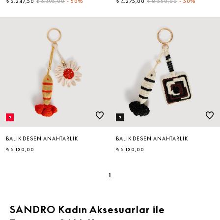
₺ 3.247,50
₺ 6.495,00
-
50%
₺ 4.275,00
₺ 8.550,00
-
50%
BALIK DESEN ANAHTARLIK
BALIK DESEN ANAHTARLIK
₺ 5.130,00
₺ 5.130,00
1
SANDRO Kadın Aksesuarlar ile