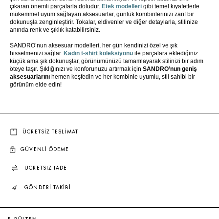
çıkaran önemli parçalarla doludur.
Etek modelleri
gibi temel kıyafetlerle
mükemmel uyum sağlayan aksesuarlar, günlük kombinlerinizi zarif bir
dokunuşla zenginleştirir. Tokalar, eldivenler ve diğer detaylarla, stilinize
anında renk ve şıklık katabilirsiniz.
SANDRO’nun aksesuar modelleri, her gün kendinizi özel ve şık
hissetmenizi sağlar.
Kadın t-shirt koleksiyonu
ile parçalara eklediğiniz
küçük ama şık dokunuşlar, görünümünüzü tamamlayarak stilinizi bir adım
öteye taşır. Şıklığınızı ve konforunuzu artırmak için
SANDRO’nun geniş
aksesuarlarını
hemen keşfedin ve her kombinle uyumlu, stil sahibi bir
görünüm elde edin!
ÜCRETSİZ TESLİMAT
GÜVENLİ ÖDEME
ÜCRETSİZ İADE
GÖNDERİ TAKİBİ