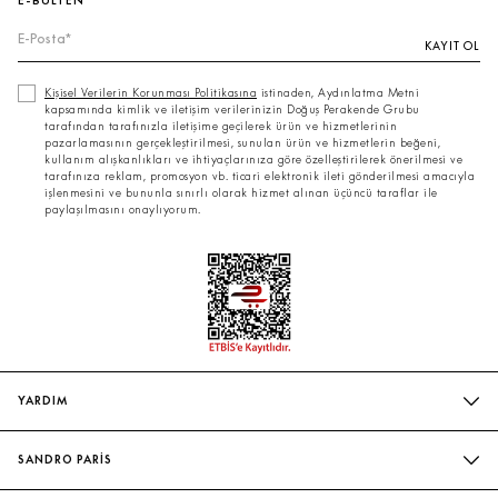
E-BÜLTEN
KAYIT OL
Kişisel Verilerin Korunması Politikasına
istinaden, Aydınlatma Metni
kapsamında kimlik ve iletişim verilerinizin Doğuş Perakende Grubu
tarafından tarafınızla iletişime geçilerek ürün ve hizmetlerinin
pazarlamasının gerçekleştirilmesi, sunulan ürün ve hizmetlerin beğeni,
kullanım alışkanlıkları ve ihtiyaçlarınıza göre özelleştirilerek önerilmesi ve
tarafınıza reklam, promosyon vb. ticari elektronik ileti gönderilmesi amacıyla
işlenmesini ve bununla sınırlı olarak hizmet alınan üçüncü taraflar ile
paylaşılmasını onaylıyorum.
YARDIM
SIK SORULAN SORULAR
SANDRO PARİS
BIZIMLE İLETIŞIME GEÇIN
MAĞAZALARIMIZ