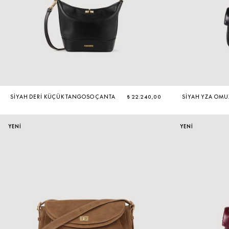
SIYAH DERI KÜÇÜK TANGOSO ÇANTA
₺ 22.240,00
SIYAH YZA OMU
YENİ
YENİ