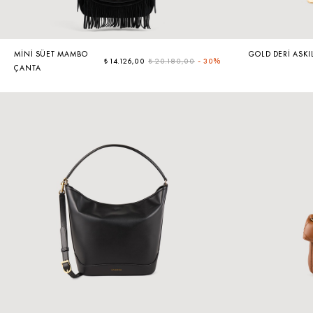
MINI SÜET MAMBO
GOLD DERI ASKI
₺ 14.126,00
₺ 20.180,00
-
30%
ÇANTA