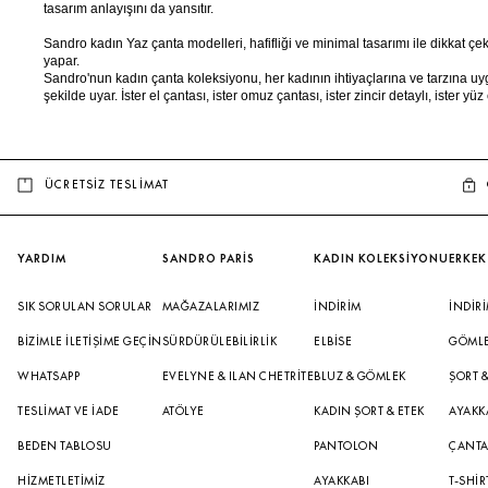
tasarım anlayışını da yansıtır.
Sandro kadın Yaz çanta modelleri, hafifliği ve minimal tasarımı ile dikkat çeke
yapar.
Sandro'nun kadın çanta koleksiyonu, her kadının ihtiyaçlarına ve tarzına uygu
şekilde uyar. İster el çantası, ister omuz çantası, ister zincir detaylı, ist
ÜCRETSİZ TESLİMAT
YARDIM
SANDRO PARİS
KADIN KOLEKSİYONU
ERKEK
SIK SORULAN SORULAR
MAĞAZALARIMIZ
İNDIRIM
İNDIR
BIZIMLE İLETIŞIME GEÇIN
SÜRDÜRÜLEBILIRLIK
ELBISE
GÖML
WHATSAPP
EVELYNE & ILAN CHETRITE
BLUZ & GÖMLEK
ŞORT 
TESLIMAT VE İADE
ATÖLYE
KADIN ŞORT & ETEK
AYAKK
BEDEN TABLOSU
PANTOLON
ÇANT
HIZMETLETIMIZ
AYAKKABI
T-SHIR