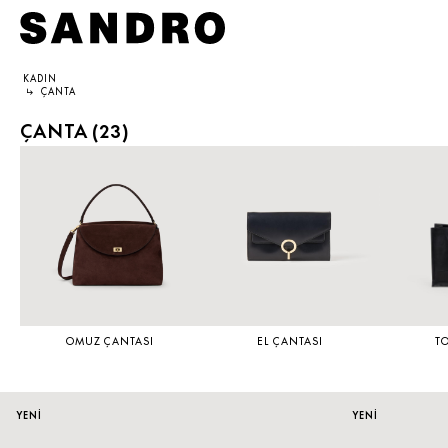
KADIN
↳
ÇANTA
KADIN
ERKEK
SANDRO DÜNYASI
ÇANTA (
23
)
YENİ KOLEKSİYON
İNDİRİM
SANDRO HAKKINDA
GİYİM
YENİ KOLEKSİYON
KOLEKSİYON
AYAKKABI
GİYİM
TAAHHÜTLERİMİZ
ÇANTA
AYAKKABI
OMUZ ÇANTASI
EL ÇANTASI
T
AKSESUAR
AKSESUAR
YENİ
YENİ
İNDİRİM
ÇOK SATANLAR