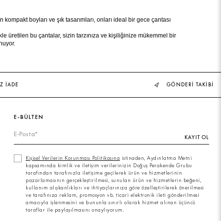
ın kompakt boyları ve şık tasarımları, onları ideal bir gece çantası
e üretilen bu çantalar, sizin tarzınıza ve kişiliğinize mükemmel bir
nuyor.
Z İADE
GÖNDERİ TAKİBİ
E-BÜLTEN
KAYIT OL
Kişisel Verilerin Korunması Politikasına
istinaden, Aydınlatma Metni
kapsamında kimlik ve iletişim verilerinizin Doğuş Perakende Grubu
tarafından tarafınızla iletişime geçilerek ürün ve hizmetlerinin
pazarlamasının gerçekleştirilmesi, sunulan ürün ve hizmetlerin beğeni,
kullanım alışkanlıkları ve ihtiyaçlarınıza göre özelleştirilerek önerilmesi
ve tarafınıza reklam, promosyon vb. ticari elektronik ileti gönderilmesi
amacıyla işlenmesini ve bununla sınırlı olarak hizmet alınan üçüncü
taraflar ile paylaşılmasını onaylıyorum.