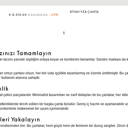
SIYAH YZA ÇANTA
₺ 12.010,00
₺ 24.020,00
-
50%
1
zınızı Tamamlayın
ın tarzını yansıtır, kişiliğini ortaya koyar ve kombinini tamamlar. Sandro markası da
er omuz çantası olsun, her biri usta işçilikle tasarlanmış ve özenle üretilmiştir. Bu 
 kullanım alanına sahiptir.
lik
kici parçalarıdır. Minimalist tasarımları ve zarif detayları ile bu çantalar, her stil
nliklerde tercih edilen bir başka çanta türüdür. Geniş iç hacmi ve ayarlanabilir as
kombinlerle mükemmel bir uyum içerisindedir.
dleri Yakalayın
 trendlerinden biri. Bu çantalar, hem güçlü hem de feminen bir duruş sergiler. Zincir