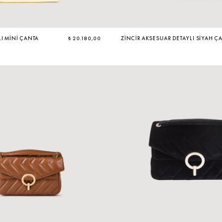
LI MINI ÇANTA
₺ 20.180,00
ZINCIR AKSESUAR DETAYLI SIYAH Ç