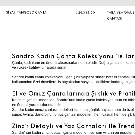
SIYAH TANGOSO ÇANTA
₺ 26.345,00
TABA YZA OMUZ
ÇANTASI
Sandro Kadın Çanta Koleksiyonu ile Tar
Çanta, kadınların en önemli aksesuarlarından biridir. Doğru çanta, bir kadın
ve yüksek kaliteyi bir arada sunar.
Sandro kadın çanta koleksiyonu, geniş bir yelpaze sunar. İster el çantası, ist
kullanımdan özel davetlere, iş hayatından sosyal etkinliklere kadar geniş bir
El ve Omuz Çantalarında Şıklık ve Pratik
Kadın el çantası modelleri, Sandro'nun kadın çanta koleksiyonunun en dikkat çe
en önemli yardımcılarındandır.
Sandro kadın omuz çantası modelleri ise, hem günlük hayatta hem de özel etki
sunar. Ayrıca, Sandro'nun omuz çantası modelleri, hem casual hem de şık 
Zincir Detaylı ve Yaz Çantaları ile Tren
Sandro'nun kadın zincir detaylı çanta modelleri ise, son yılların en popüler