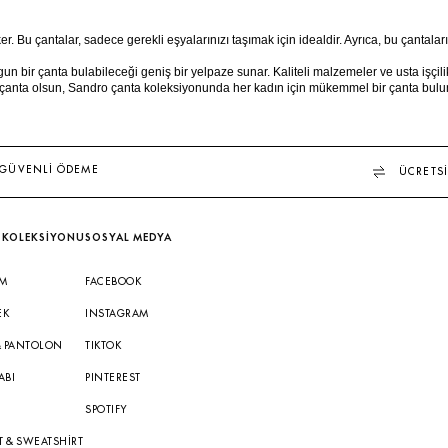
r. Bu çantalar, sadece gerekli eşyalarınızı taşımak için idealdir. Ayrıca, bu çantalar
n bir çanta bulabileceği geniş bir yelpaze sunar. Kaliteli malzemeler ve usta işçilikl
er yüz çanta olsun, Sandro çanta koleksiyonunda her kadın için mükemmel bir çanta bulu
GÜVENLİ ÖDEME
ÜCRETSİ
 KOLEKSİYONU
SOSYAL MEDYA
IM
FACEBOOK
EK
INSTAGRAM
& PANTOLON
TIKTOK
ABI
PINTEREST
A
SPOTIFY
T & SWEATSHIRT