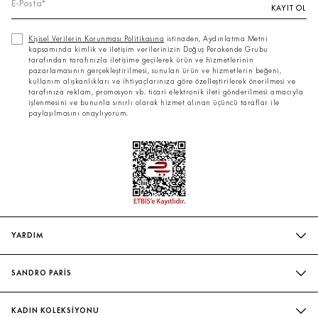
KAYIT OL
Kişisel Verilerin Korunması Politikasına
istinaden, Aydınlatma Metni
kapsamında kimlik ve iletişim verilerinizin Doğuş Perakende Grubu
tarafından tarafınızla iletişime geçilerek ürün ve hizmetlerinin
pazarlamasının gerçekleştirilmesi, sunulan ürün ve hizmetlerin beğeni,
kullanım alışkanlıkları ve ihtiyaçlarınıza göre özelleştirilerek önerilmesi ve
tarafınıza reklam, promosyon vb. ticari elektronik ileti gönderilmesi amacıyla
işlenmesini ve bununla sınırlı olarak hizmet alınan üçüncü taraflar ile
paylaşılmasını onaylıyorum.
YARDIM
SIK SORULAN SORULAR
SANDRO PARİS
BIZIMLE İLETIŞIME GEÇIN
MAĞAZALARIMIZ
WHATSAPP
KADIN KOLEKSİYONU