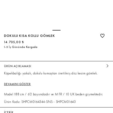
DOKULU KISA KOLLU GÖMLEK
14.705,00 ₺
1-3 İş Gününde Kargoda
ÜRÜN AÇIKLAMASI
Köpekbalığı yakalı, dokulu kumaştan üretilmiş düz kesim gömlek.
DEVAMINI GÖSTER
Model 188 cm / 6'2 boyundadır ve M FR / 10 UK beden giymektedir.
Ürün Kodu: SHPCM0164344-SNS - SHPCM01643
İÇERİK