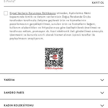
KAYIT OL
Kişisel Verilerin Korunması Politikasına
istinaden, Aydınlatma Metni
kapsamında kimlik ve iletişim verilerinizin Doğuş Perakende Grubu
tarafından tarafınızla iletişime geçilerek ürün ve hizmetlerinin
pazarlamasının gerçekleştirilmesi, sunulan ürün ve hizmetlerin beğeni,
kullanım alışkanlıkları ve ihtiyaçlarınıza göre özelleştirilerek önerilmesi ve
tarafınıza reklam, promosyon vb. ticari elektronik ileti gönderilmesi amacıyla
işlenmesini ve bununla sınırlı olarak hizmet alınan üçüncü taraflar ile
paylaşılmasını onaylıyorum.
YARDIM
SIK SORULAN SORULAR
SANDRO PARİS
BIZIMLE İLETIŞIME GEÇIN
MAĞAZALARIMIZ
WHATSAPP
KADIN KOLEKSİYONU