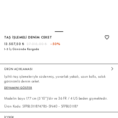
TAŞ İŞLEMELI DENIM CEKET
13.507,50 ₺
27.015,00 ₺
-50%
1-3 İş Gününde Kargoda
ÜRÜN AÇIKLAMASI
Işıltılı taş işlemeleriyle süslenmiş, yuvarlak yakalı, uzun kollu, soluk
görünümlü denim ceket.
DEVAMINI GÖSTER
Modelin boyu 177 cm (5'10")’dir ve 36 FR / 4 US beden giymektedir.
Ürün Kodu: SFPBL011874785-SN40 - SFPBL01187
İÇERİK