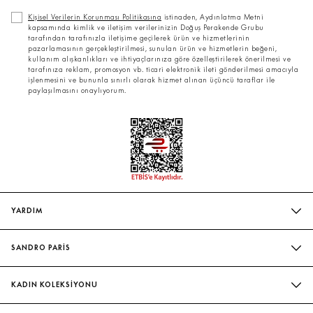
Kişisel Verilerin Korunması Politikasına
istinaden, Aydınlatma Metni
kapsamında kimlik ve iletişim verilerinizin Doğuş Perakende Grubu
tarafından tarafınızla iletişime geçilerek ürün ve hizmetlerinin
pazarlamasının gerçekleştirilmesi, sunulan ürün ve hizmetlerin beğeni,
kullanım alışkanlıkları ve ihtiyaçlarınıza göre özelleştirilerek önerilmesi ve
tarafınıza reklam, promosyon vb. ticari elektronik ileti gönderilmesi amacıyla
işlenmesini ve bununla sınırlı olarak hizmet alınan üçüncü taraflar ile
paylaşılmasını onaylıyorum.
YARDIM
SIK SORULAN SORULAR
SANDRO PARİS
BIZIMLE İLETIŞIME GEÇIN
MAĞAZALARIMIZ
WHATSAPP
KADIN KOLEKSİYONU
SÜRDÜRÜLEBILIRLIK
TESLIMAT VE İADE
İNDIRIM