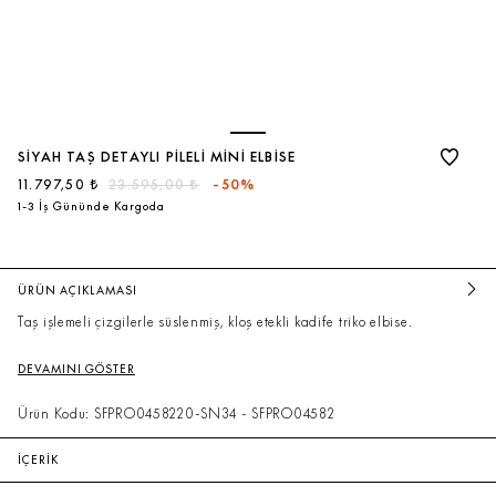
SIYAH TAŞ DETAYLI PILELI MINI ELBISE
11.797,50 ₺
23.595,00 ₺
-50%
1-3 İş Gününde Kargoda
ÜRÜN AÇIKLAMASI
Taş işlemeli çizgilerle süslenmiş, kloş etekli kadife triko elbise.
DEVAMINI GÖSTER
Ürün Kodu: SFPRO0458220-SN34 - SFPRO04582
İÇERİK