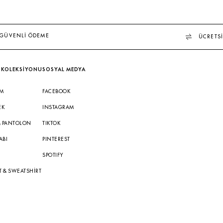
GÜVENLİ ÖDEME
ÜCRETSİ
 KOLEKSİYONU
SOSYAL MEDYA
IM
FACEBOOK
EK
INSTAGRAM
& PANTOLON
TIKTOK
ABI
PINTEREST
A
SPOTIFY
T & SWEATSHIRT