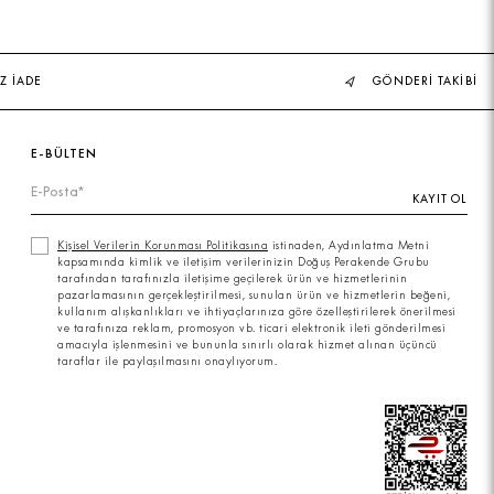
Z İADE
GÖNDERİ TAKİBİ
E-BÜLTEN
KAYIT OL
Kişisel Verilerin Korunması Politikasına
istinaden, Aydınlatma Metni
kapsamında kimlik ve iletişim verilerinizin Doğuş Perakende Grubu
tarafından tarafınızla iletişime geçilerek ürün ve hizmetlerinin
pazarlamasının gerçekleştirilmesi, sunulan ürün ve hizmetlerin beğeni,
kullanım alışkanlıkları ve ihtiyaçlarınıza göre özelleştirilerek önerilmesi
ve tarafınıza reklam, promosyon vb. ticari elektronik ileti gönderilmesi
amacıyla işlenmesini ve bununla sınırlı olarak hizmet alınan üçüncü
taraflar ile paylaşılmasını onaylıyorum.