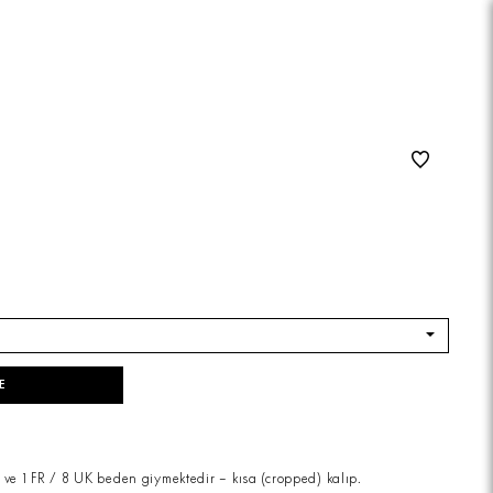
K
E
ve 1 FR / 8 UK beden giymektedir – kısa (cropped) kalıp.