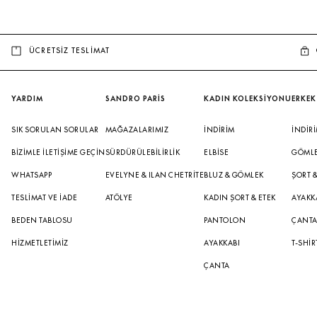
ÜCRETSİZ TESLİMAT
YARDIM
SANDRO PARİS
KADIN KOLEKSİYONU
ERKEK
SIK SORULAN SORULAR
MAĞAZALARIMIZ
İNDIRIM
İNDIR
BIZIMLE İLETIŞIME GEÇIN
SÜRDÜRÜLEBILIRLIK
ELBISE
GÖML
WHATSAPP
EVELYNE & ILAN CHETRITE
BLUZ & GÖMLEK
ŞORT 
TESLIMAT VE İADE
ATÖLYE
KADIN ŞORT & ETEK
AYAKK
BEDEN TABLOSU
PANTOLON
ÇANT
HIZMETLETIMIZ
AYAKKABI
T-SHIR
ÇANTA