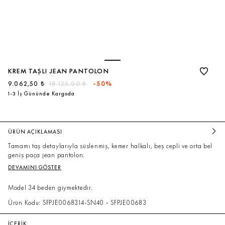
KREM TAŞLI JEAN PANTOLON
9.062,50 ₺
18.125,00 ₺
-50%
1-3 İş Gününde Kargoda
ÜRÜN AÇIKLAMASI
Tamamı taş detaylarıyla süslenmiş, kemer halkalı, beş cepli ve orta bel
geniş paça jean pantolon.
DEVAMINI GÖSTER
Model 34 beden giymektedir.
Ürün Kodu: SFPJE0068314-SN40 - SFPJE00683
İÇERİK