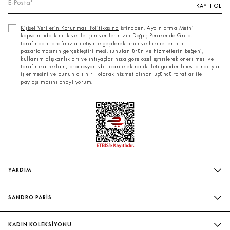
KAYIT OL
Kişisel Verilerin Korunması Politikasına
istinaden, Aydınlatma Metni
kapsamında kimlik ve iletişim verilerinizin Doğuş Perakende Grubu
tarafından tarafınızla iletişime geçilerek ürün ve hizmetlerinin
pazarlamasının gerçekleştirilmesi, sunulan ürün ve hizmetlerin beğeni,
kullanım alışkanlıkları ve ihtiyaçlarınıza göre özelleştirilerek önerilmesi ve
tarafınıza reklam, promosyon vb. ticari elektronik ileti gönderilmesi amacıyla
işlenmesini ve bununla sınırlı olarak hizmet alınan üçüncü taraflar ile
paylaşılmasını onaylıyorum.
YARDIM
SIK SORULAN SORULAR
SANDRO PARİS
BIZIMLE İLETIŞIME GEÇIN
MAĞAZALARIMIZ
WHATSAPP
KADIN KOLEKSİYONU