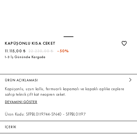
KAPÜŞONLU KISA CEKET
11.115,00 ₺
22.230,00 ₺
-50%
1-3 İş Gününde Kargoda
ÜRÜN AÇIKLAMASI
Kapüşonlu, uzun kollu, fermuarlı kapamalı ve kapaklı aplike ceplere
sahip teknik çift kat neopren ceket.
DEVAMINI GÖSTER
Ürün Kodu: SFPBL0119744-SN40 - SFPBL01197
İÇERİK