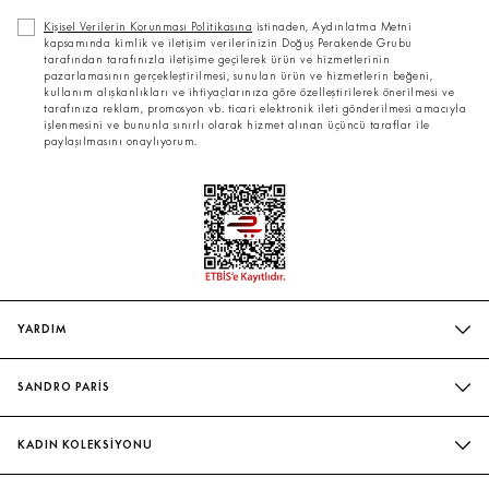
Kişisel Verilerin Korunması Politikasına
istinaden, Aydınlatma Metni
kapsamında kimlik ve iletişim verilerinizin Doğuş Perakende Grubu
tarafından tarafınızla iletişime geçilerek ürün ve hizmetlerinin
pazarlamasının gerçekleştirilmesi, sunulan ürün ve hizmetlerin beğeni,
kullanım alışkanlıkları ve ihtiyaçlarınıza göre özelleştirilerek önerilmesi ve
tarafınıza reklam, promosyon vb. ticari elektronik ileti gönderilmesi amacıyla
işlenmesini ve bununla sınırlı olarak hizmet alınan üçüncü taraflar ile
paylaşılmasını onaylıyorum.
YARDIM
SIK SORULAN SORULAR
SANDRO PARİS
BIZIMLE İLETIŞIME GEÇIN
MAĞAZALARIMIZ
WHATSAPP
KADIN KOLEKSİYONU
SÜRDÜRÜLEBILIRLIK
TESLIMAT VE İADE
İNDIRIM