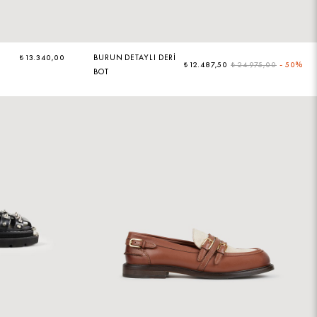
₺ 13.340,00
BURUN DETAYLI DERI
₺ 12.487,50
₺ 24.975,00
-
50%
BOT