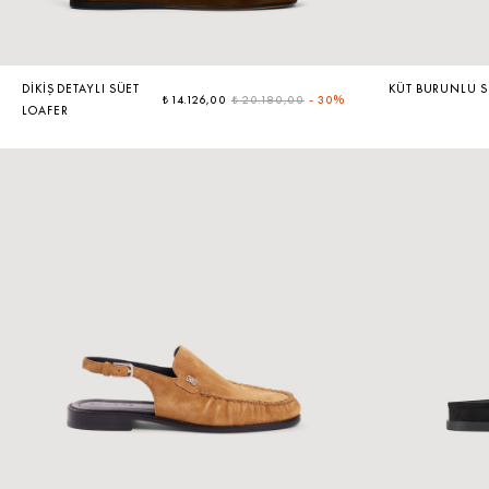
DIKIŞ DETAYLI SÜET
KÜT BURUNLU S
₺ 14.126,00
₺ 20.180,00
-
30%
LOAFER