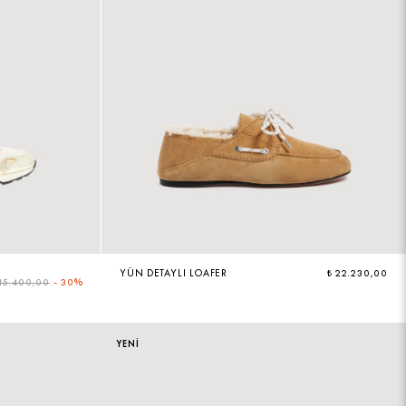
YÜN DETAYLI LOAFER
₺ 22.230,00
 15.400,00
-
30%
YENİ