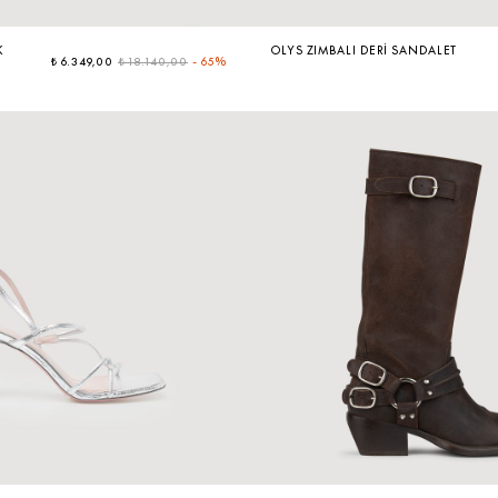
K
OLYS ZIMBALI DERI SANDALET
₺ 6.349,00
₺ 18.140,00
-
65%