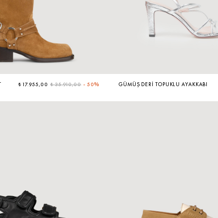
T
₺ 17.955,00
₺ 35.910,00
-
50%
GÜMÜŞ DERI TOPUKLU AYAKKABI