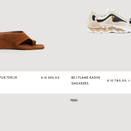
UK TERLIK
₺ 15.390,00
BEJ FLAME KADIN
₺ 10.780,00
₺
SNEAKERS
YENİ