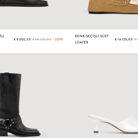
TLI
RENK GEÇIŞLI SÜET
₺ 9.062,50
₺ 18.125,00
-
50%
₺ 14.126,00
₺
LOAFER