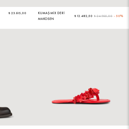
₺ 23.615,00
KUMAŞ MIX DERI
₺ 12.482,50
₺ 24.965,00
-
50%
MAKOSEN