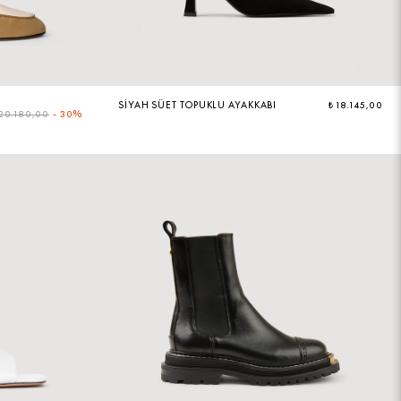
SIYAH SÜET TOPUKLU AYAKKABI
₺ 18.145,00
 20.180,00
-
30%