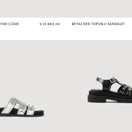
IYAH ÇIZME
₺ 33.880,00
BEYAZ DERI TOPUKLU SANDALET