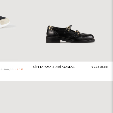
ÇIFT KAPAMALI DERI AYAKKABI
₺ 25.660,00
 15.400,00
-
30%