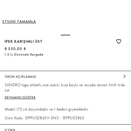
STİLİNİ TAMAMLA
İPEK KARIŞIMLI ÜST
8.550,00 ₺
1-3 İş Gününde Kargoda
ÜRÜN AÇIKLAMASI
SANDRO logo etiketli,ince askılı, kısa boylu ve vücuda oturan fitilli triko
üst.
DEVAMINI GÖSTER
Model 172 cm boyundadır ve 1 beden giymektedir.
Ürün Kodu: SFPPU0286311-SN3 - SFPPU02863
İÇERİK