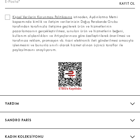
KAYIT OL
Kişisel Verilerin Korunması Politikasına
istinaden, Aydınlatma Metni
kapsamında kimlik ve iletişim verilerinizin Doğuş Perakende Grubu
tarafından tarafınızla iletişime geçilerek ürün ve hizmetlerinin
pazarlamasının gerçekleştirilmesi, sunulan ürün ve hizmetlerin beğeni,
kullanım alışkanlıkları ve ihtiyaçlarınıza göre özelleştirilerek önerilmesi ve
tarafınıza reklam, promosyon vb. ticari elektronik ileti gönderilmesi amacıyla
işlenmesini ve bununla sınırlı olarak hizmet alınan üçüncü taraflar ile
paylaşılmasını onaylıyorum.
YARDIM
SIK SORULAN SORULAR
SANDRO PARİS
BIZIMLE İLETIŞIME GEÇIN
MAĞAZALARIMIZ
WHATSAPP
KADIN KOLEKSİYONU