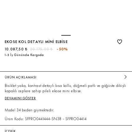
EKOSE KOL DETAYLI MINI ELBISE
10.087,50 ₺
20.175,00 ₺
-50%
1-3 İş Gününde Kargoda
ÜRÜN AÇIKLAMASI
Bisiklet yaka, kontrast detaylı kısa kollu, düğmeli patlı ve göğüste dikişli
kapaklı ceplere sahip pileli ekose mini elbise.
DEVAMINI GÖSTER
Model 34 beden giymektedir.
Ürün Kodu: SFPRO0441444-SN38 - SFPRO04414
İÇERİK