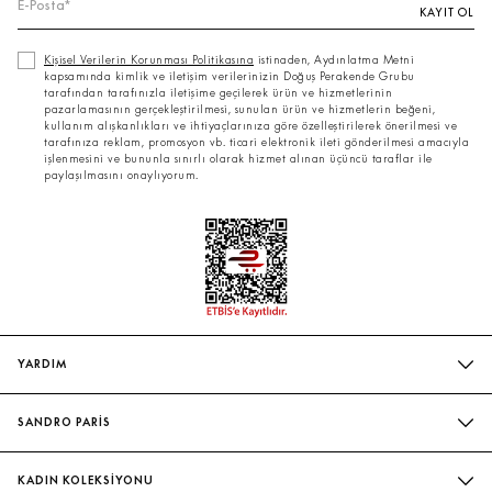
KAYIT OL
Kişisel Verilerin Korunması Politikasına
istinaden, Aydınlatma Metni
kapsamında kimlik ve iletişim verilerinizin Doğuş Perakende Grubu
tarafından tarafınızla iletişime geçilerek ürün ve hizmetlerinin
pazarlamasının gerçekleştirilmesi, sunulan ürün ve hizmetlerin beğeni,
kullanım alışkanlıkları ve ihtiyaçlarınıza göre özelleştirilerek önerilmesi ve
tarafınıza reklam, promosyon vb. ticari elektronik ileti gönderilmesi amacıyla
işlenmesini ve bununla sınırlı olarak hizmet alınan üçüncü taraflar ile
paylaşılmasını onaylıyorum.
YARDIM
SIK SORULAN SORULAR
SANDRO PARİS
BIZIMLE İLETIŞIME GEÇIN
MAĞAZALARIMIZ
WHATSAPP
KADIN KOLEKSİYONU