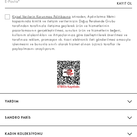
KAYIT OL
Kişisel Verilerin Korunması Politikasına
istinaden, Aydınlatma Metni
kapsamında kimlik ve iletişim verilerinizin Doğuş Perakende Grubu
tarafından tarafınızla iletişime geçilerek ürün ve hizmetlerinin
pazarlamasının gerçekleştirilmesi, sunulan ürün ve hizmetlerin beğeni,
kullanım alışkanlıkları ve ihtiyaçlarınıza göre özelleştirilerek önerilmesi ve
tarafınıza reklam, promosyon vb. ticari elektronik ileti gönderilmesi amacıyla
işlenmesini ve bununla sınırlı olarak hizmet alınan üçüncü taraflar ile
paylaşılmasını onaylıyorum.
YARDIM
SIK SORULAN SORULAR
SANDRO PARİS
BIZIMLE İLETIŞIME GEÇIN
MAĞAZALARIMIZ
WHATSAPP
KADIN KOLEKSİYONU