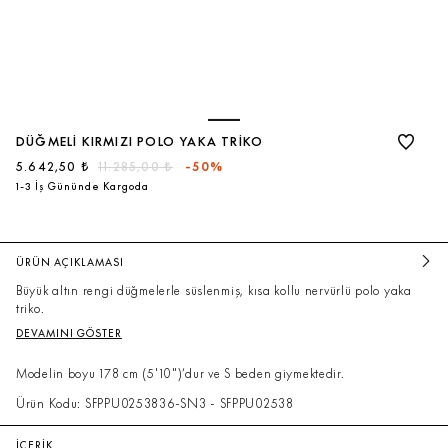
DÜĞMELI KIRMIZI POLO YAKA TRIKO
5.642,50 ₺
11.285,00 ₺
-50%
1-3 İş Gününde Kargoda
ÜRÜN AÇIKLAMASI
Büyük altın rengi düğmelerle süslenmiş, kısa kollu nervürlü polo yaka
triko.
DEVAMINI GÖSTER
Modelin boyu 178 cm (5'10")’dur ve S beden giymektedir.
Ürün Kodu: SFPPU0253836-SN3 - SFPPU02538
İÇERİK