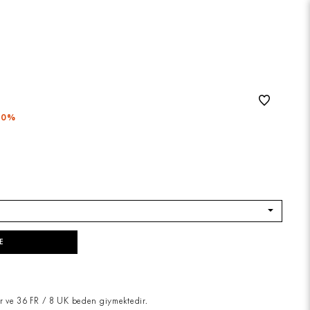
50%
E
r ve 36 FR / 8 UK beden giymektedir.