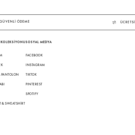
GÜVENLİ ÖDEME
ÜCRETSİ
 KOLEKSİYONU
SOSYAL MEDYA
IM
FACEBOOK
EK
INSTAGRAM
& PANTOLON
TIKTOK
ABI
PINTEREST
A
SPOTIFY
T & SWEATSHIRT