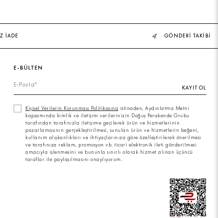
Z İADE
GÖNDERİ TAKİBİ
E-BÜLTEN
KAYIT OL
Kişisel Verilerin Korunması Politikasına
istinaden, Aydınlatma Metni
kapsamında kimlik ve iletişim verilerinizin Doğuş Perakende Grubu
tarafından tarafınızla iletişime geçilerek ürün ve hizmetlerinin
pazarlamasının gerçekleştirilmesi, sunulan ürün ve hizmetlerin beğeni,
kullanım alışkanlıkları ve ihtiyaçlarınıza göre özelleştirilerek önerilmesi
ve tarafınıza reklam, promosyon vb. ticari elektronik ileti gönderilmesi
amacıyla işlenmesini ve bununla sınırlı olarak hizmet alınan üçüncü
taraflar ile paylaşılmasını onaylıyorum.