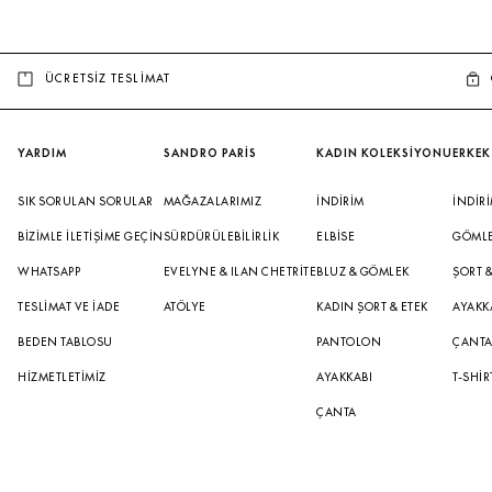
ÜCRETSİZ TESLİMAT
YARDIM
SANDRO PARİS
KADIN KOLEKSİYONU
ERKEK
SIK SORULAN SORULAR
MAĞAZALARIMIZ
İNDIRIM
İNDIR
BIZIMLE İLETIŞIME GEÇIN
SÜRDÜRÜLEBILIRLIK
ELBISE
GÖML
WHATSAPP
EVELYNE & ILAN CHETRITE
BLUZ & GÖMLEK
ŞORT 
TESLIMAT VE İADE
ATÖLYE
KADIN ŞORT & ETEK
AYAKK
BEDEN TABLOSU
PANTOLON
ÇANT
HIZMETLETIMIZ
AYAKKABI
T-SHIR
ÇANTA