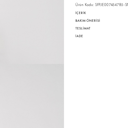
Ürün Kodu: SFPJE007454785-S
İÇERİK
BAKIM ÖNERİSİ
TESLİMAT
İADE