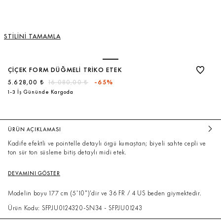
STİLİNİ TAMAMLA
ÇIÇEK FORM DÜĞMELI TRIKO ETEK
5.628,00 ₺
16.080,00 ₺
-65%
1-3 İş Gününde Kargoda
ÜRÜN AÇIKLAMASI
Kadife efektli ve pointelle detaylı örgü kumaştan; biyeli sahte cepli ve
ton sür ton süsleme bitiş detaylı midi etek.
DEVAMINI GÖSTER
Modelin boyu 177 cm (5'10")’dir ve 36 FR / 4 US beden giymektedir.
Ürün Kodu: SFPJU0124320-SN34 - SFPJU01243