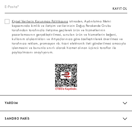
KAYIT OL
Kişisel Verilerin Korunması Politikasına
istinaden, Aydınlatma Metni
kapsamında kimlik ve iletişim verilerinizin Doğuş Perakende Grubu
tarafından tarafınızla iletişime geçilerek ürün ve hizmetlerinin
pazarlamasının gerçekleştirilmesi, sunulan ürün ve hizmetlerin beğeni,
kullanım alışkanlıkları ve ihtiyaçlarınıza göre özelleştirilerek önerilmesi ve
tarafınıza reklam, promosyon vb. ticari elektronik ileti gönderilmesi amacıyla
işlenmesini ve bununla sınırlı olarak hizmet alınan üçüncü taraflar ile
paylaşılmasını onaylıyorum.
YARDIM
SIK SORULAN SORULAR
SANDRO PARİS
BIZIMLE İLETIŞIME GEÇIN
MAĞAZALARIMIZ
WHATSAPP