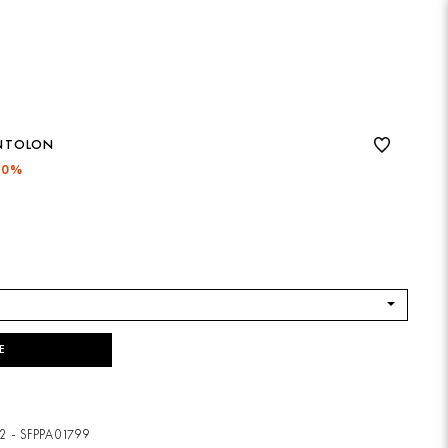
ANTOLON
50%
E
2 - SFPPA01799