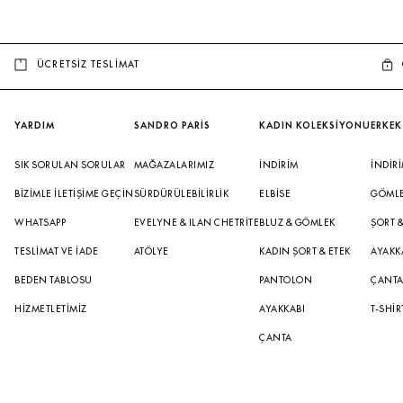
ÜCRETSİZ TESLİMAT
YARDIM
SANDRO PARİS
KADIN KOLEKSİYONU
ERKEK
SIK SORULAN SORULAR
MAĞAZALARIMIZ
İNDIRIM
İNDIR
BIZIMLE İLETIŞIME GEÇIN
SÜRDÜRÜLEBILIRLIK
ELBISE
GÖML
WHATSAPP
EVELYNE & ILAN CHETRITE
BLUZ & GÖMLEK
ŞORT 
TESLIMAT VE İADE
ATÖLYE
KADIN ŞORT & ETEK
AYAKK
BEDEN TABLOSU
PANTOLON
ÇANT
HIZMETLETIMIZ
AYAKKABI
T-SHIR
ÇANTA