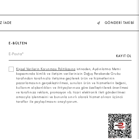
Z İADE
GÖNDERİ TAKİBİ
E-BÜLTEN
KAYIT OL
Kişisel Verilerin Korunması Politikasına
istinaden, Aydınlatma Metni
kapsamında kimlik ve iletişim verilerinizin Doğuş Perakende Grubu
tarafından tarafınızla iletişime geçilerek ürün ve hizmetlerinin
pazarlamasının gerçekleştirilmesi, sunulan ürün ve hizmetlerin beğeni,
kullanım alışkanlıkları ve ihtiyaçlarınıza göre özelleştirilerek önerilmesi
ve tarafınıza reklam, promosyon vb. ticari elektronik ileti gönderilmesi
amacıyla işlenmesini ve bununla sınırlı olarak hizmet alınan üçüncü
taraflar ile paylaşılmasını onaylıyorum.