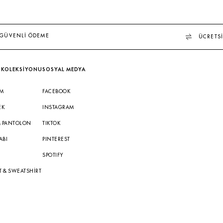
GÜVENLİ ÖDEME
ÜCRETSİ
 KOLEKSİYONU
SOSYAL MEDYA
IM
FACEBOOK
EK
INSTAGRAM
& PANTOLON
TIKTOK
ABI
PINTEREST
A
SPOTIFY
T & SWEATSHIRT