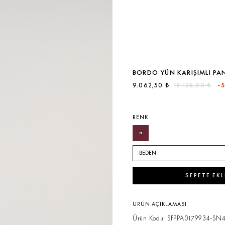
BORDO YÜN KARIŞIMLI P
9.062,50 ₺
18.125,00 ₺
-
RENK
BEDEN
SEPETE EKL
ÜRÜN AÇIKLAMASI
Ürün Kodu: SFPPA0179934-SN4