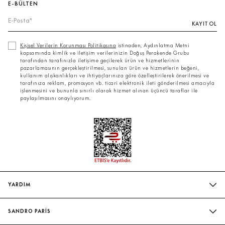
E-BÜLTEN
KAYIT OL
Kişisel Verilerin Korunması Politikasına
istinaden, Aydınlatma Metni
kapsamında kimlik ve iletişim verilerinizin Doğuş Perakende Grubu
tarafından tarafınızla iletişime geçilerek ürün ve hizmetlerinin
pazarlamasının gerçekleştirilmesi, sunulan ürün ve hizmetlerin beğeni,
kullanım alışkanlıkları ve ihtiyaçlarınıza göre özelleştirilerek önerilmesi ve
tarafınıza reklam, promosyon vb. ticari elektronik ileti gönderilmesi amacıyla
işlenmesini ve bununla sınırlı olarak hizmet alınan üçüncü taraflar ile
paylaşılmasını onaylıyorum.
YARDIM
SIK SORULAN SORULAR
SANDRO PARİS
BIZIMLE İLETIŞIME GEÇIN