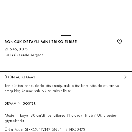
BONCUK DETAYLI MINI TRIKO ELBISE
21.545,00 ₺
1-3 İş Gününde Kargoda
ÜRÜN AÇIKLAMASI
Ton sür ton boncuklarla süslenmiş, askılı; üst kısmı vücuda oturan ve
eteği kloş kesime sahip kısa triko elbise.
DEVAMINI GÖSTER
Modelin boyu 180 cm’dir ve tailored fit olarak FR 36 / UK 8 beden
giymektedir.
Ürün Kodu: SFPRO0472147-SN34 - SFPRO04721