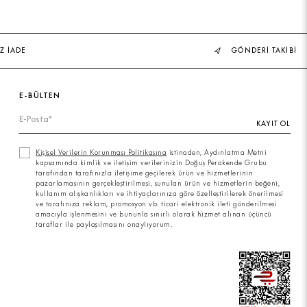
Z İADE
GÖNDERİ TAKİBİ
E-BÜLTEN
KAYIT OL
Kişisel Verilerin Korunması Politikasına
istinaden, Aydınlatma Metni
kapsamında kimlik ve iletişim verilerinizin Doğuş Perakende Grubu
tarafından tarafınızla iletişime geçilerek ürün ve hizmetlerinin
pazarlamasının gerçekleştirilmesi, sunulan ürün ve hizmetlerin beğeni,
kullanım alışkanlıkları ve ihtiyaçlarınıza göre özelleştirilerek önerilmesi
ve tarafınıza reklam, promosyon vb. ticari elektronik ileti gönderilmesi
amacıyla işlenmesini ve bununla sınırlı olarak hizmet alınan üçüncü
taraflar ile paylaşılmasını onaylıyorum.