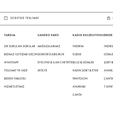
ÜCRETSİZ TESLİMAT
YARDIM
SANDRO PARİS
KADIN KOLEKSİYONU
ERKEK
SIK SORULAN SORULAR
MAĞAZALARIMIZ
İNDIRIM
İNDIR
BIZIMLE İLETIŞIME GEÇIN
SÜRDÜRÜLEBILIRLIK
ELBISE
GÖML
WHATSAPP
EVELYNE & ILAN CHETRITE
BLUZ & GÖMLEK
ŞORT 
TESLIMAT VE İADE
ATÖLYE
KADIN ŞORT & ETEK
AYAKK
BEDEN TABLOSU
PANTOLON
ÇANT
HIZMETLETIMIZ
AYAKKABI
T-SHIR
ÇANTA