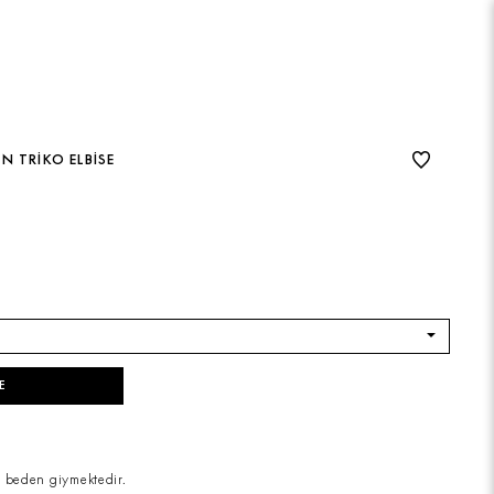
N TRIKO ELBISE
E
 beden giymektedir.