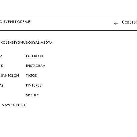
GÜVENLİ ÖDEME
ÜCRETSİ
 KOLEKSİYONU
SOSYAL MEDYA
IM
FACEBOOK
EK
INSTAGRAM
& PANTOLON
TIKTOK
ABI
PINTEREST
A
SPOTIFY
T & SWEATSHIRT