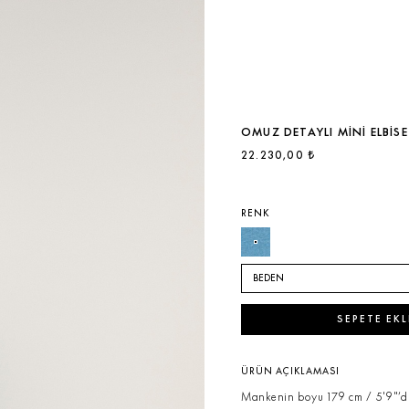
OMUZ DETAYLI MINI ELBISE
22.230,00 ₺
RENK
BEDEN
SEPETE EKL
ÜRÜN AÇIKLAMASI
Mankenin boyu 179 cm / 5'9"’du