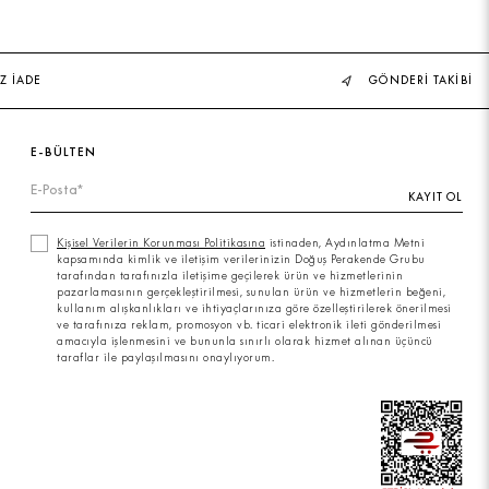
Z İADE
GÖNDERİ TAKİBİ
E-BÜLTEN
KAYIT OL
Kişisel Verilerin Korunması Politikasına
istinaden, Aydınlatma Metni
kapsamında kimlik ve iletişim verilerinizin Doğuş Perakende Grubu
tarafından tarafınızla iletişime geçilerek ürün ve hizmetlerinin
pazarlamasının gerçekleştirilmesi, sunulan ürün ve hizmetlerin beğeni,
kullanım alışkanlıkları ve ihtiyaçlarınıza göre özelleştirilerek önerilmesi
ve tarafınıza reklam, promosyon vb. ticari elektronik ileti gönderilmesi
amacıyla işlenmesini ve bununla sınırlı olarak hizmet alınan üçüncü
taraflar ile paylaşılmasını onaylıyorum.