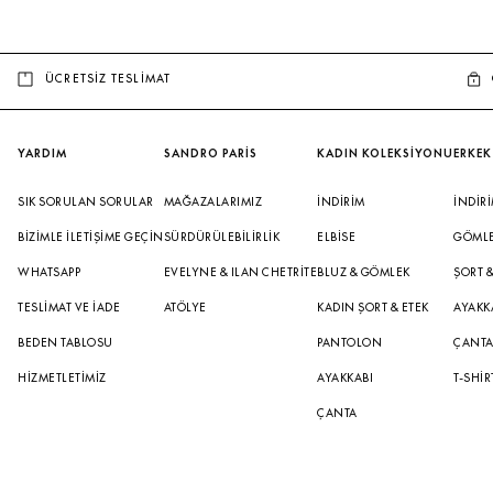
ÜCRETSİZ TESLİMAT
YARDIM
SANDRO PARİS
KADIN KOLEKSİYONU
ERKEK
SIK SORULAN SORULAR
MAĞAZALARIMIZ
İNDIRIM
İNDIR
BIZIMLE İLETIŞIME GEÇIN
SÜRDÜRÜLEBILIRLIK
ELBISE
GÖML
WHATSAPP
EVELYNE & ILAN CHETRITE
BLUZ & GÖMLEK
ŞORT 
TESLIMAT VE İADE
ATÖLYE
KADIN ŞORT & ETEK
AYAKK
BEDEN TABLOSU
PANTOLON
ÇANT
HIZMETLETIMIZ
AYAKKABI
T-SHIR
ÇANTA