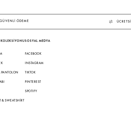
GÜVENLİ ÖDEME
ÜCRETSİ
 KOLEKSİYONU
SOSYAL MEDYA
IM
FACEBOOK
EK
INSTAGRAM
& PANTOLON
TIKTOK
ABI
PINTEREST
A
SPOTIFY
T & SWEATSHIRT