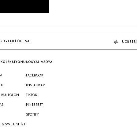
GÜVENLİ ÖDEME
ÜCRETSİ
 KOLEKSİYONU
SOSYAL MEDYA
IM
FACEBOOK
EK
INSTAGRAM
& PANTOLON
TIKTOK
ABI
PINTEREST
A
SPOTIFY
T & SWEATSHIRT