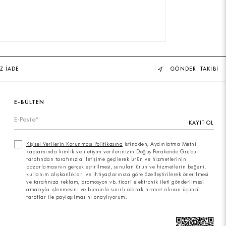
Z İADE
GÖNDERİ TAKİBİ
E-BÜLTEN
KAYIT OL
Kişisel Verilerin Korunması Politikasına
istinaden, Aydınlatma Metni
kapsamında kimlik ve iletişim verilerinizin Doğuş Perakende Grubu
tarafından tarafınızla iletişime geçilerek ürün ve hizmetlerinin
pazarlamasının gerçekleştirilmesi, sunulan ürün ve hizmetlerin beğeni,
kullanım alışkanlıkları ve ihtiyaçlarınıza göre özelleştirilerek önerilmesi
ve tarafınıza reklam, promosyon vb. ticari elektronik ileti gönderilmesi
amacıyla işlenmesini ve bununla sınırlı olarak hizmet alınan üçüncü
taraflar ile paylaşılmasını onaylıyorum.