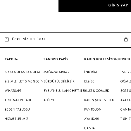
GIRIŞ YAP
ÇOK SATANLAR
ÜCRETSİZ TESLİMAT
YARDIM
SANDRO PARİS
KADIN KOLEKSİYONU
ERKEK
SIK SORULAN SORULAR
MAĞAZALARIMIZ
İNDIRIM
İNDIR
BIZIMLE İLETIŞIME GEÇIN
SÜRDÜRÜLEBILIRLIK
ELBISE
GÖML
WHATSAPP
EVELYNE & ILAN CHETRITE
BLUZ & GÖMLEK
ŞORT 
TESLIMAT VE İADE
ATÖLYE
KADIN ŞORT & ETEK
AYAKK
BEDEN TABLOSU
PANTOLON
ÇANT
HIZMETLETIMIZ
AYAKKABI
T-SHIR
ÇANTA