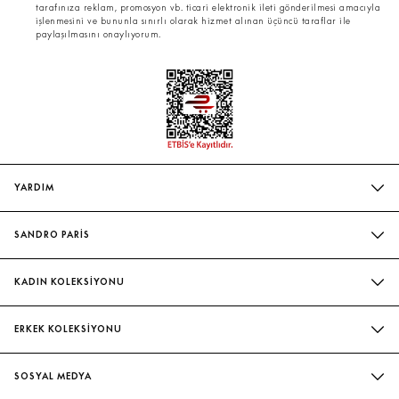
tarafınıza reklam, promosyon vb. ticari elektronik ileti gönderilmesi amacıyla
işlenmesini ve bununla sınırlı olarak hizmet alınan üçüncü taraflar ile
paylaşılmasını onaylıyorum.
YARDIM
SIK SORULAN SORULAR
SANDRO PARİS
BIZIMLE İLETIŞIME GEÇIN
MAĞAZALARIMIZ
WHATSAPP
KADIN KOLEKSİYONU
SÜRDÜRÜLEBILIRLIK
TESLIMAT VE İADE
İNDIRIM
EVELYNE & ILAN CHETRITE
ERKEK KOLEKSİYONU
BEDEN TABLOSU
ELBISE
ATÖLYE
İNDIRIM
HIZMETLETIMIZ
BLUZ & GÖMLEK
SOSYAL MEDYA
GÖMLEK
KADIN ŞORT & ETEK