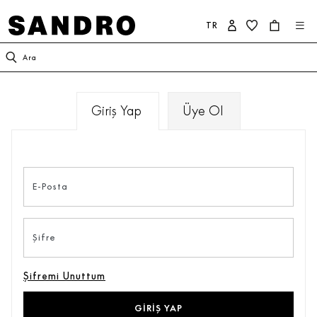
TR
KADIN
ERKEK
SANDRO DÜNYASI
Ara
YENİ KOLEKSİYON
İNDİRİM
SANDRO HAKKINDA
Giriş Yap
Üye Ol
GİYİM
YENİ KOLEKSİYON
KOLEKSİYON
AYAKKABI
GİYİM
TAAHHÜTLERİMİZ
E-Posta
ÇANTA
AYAKKABI
Şifre
AKSESUAR
AKSESUAR
Şifremi Unuttum
İNDİRİM
ÇOK SATANLAR
GIRIŞ YAP