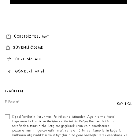
ÇOK SATANLAR
ÜCRETSİZ TESLİMAT
GÜVENLİ ÖDEME
ÜCRETSİZ İADE
GÖNDERİ TAKİBİ
E-BÜLTEN
KAYIT OL
Kişisel Verilerin Korunması Politikasına
istinaden, Aydınlatma Metni
kapsamında kimlik ve iletişim verilerinizin Doğuş Perakende Grubu
tarafından tarafınızla iletişime geçilerek ürün ve hizmetlerinin
pazarlamasının gerçekleştirilmesi, sunulan ürün ve hizmetlerin beğeni,
kullanım alışkanlıkları ve ihtiyaçlarınıza göre özelleştirilerek önerilmesi ve