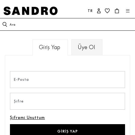
TR
KADIN
ERKEK
SANDRO DÜNYASI
Ara
YENİ KOLEKSİYON
İNDİRİM
SANDRO HAKKINDA
Giriş Yap
Üye Ol
GİYİM
YENİ KOLEKSİYON
KOLEKSİYON
AYAKKABI
GİYİM
TAAHHÜTLERİMİZ
E-Posta
ÇANTA
AYAKKABI
Şifre
AKSESUAR
AKSESUAR
Şifremi Unuttum
İNDİRİM
ÇOK SATANLAR
GIRIŞ YAP