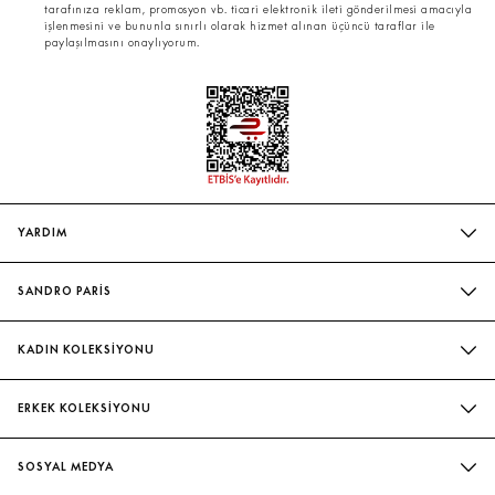
tarafınıza reklam, promosyon vb. ticari elektronik ileti gönderilmesi amacıyla
işlenmesini ve bununla sınırlı olarak hizmet alınan üçüncü taraflar ile
paylaşılmasını onaylıyorum.
YARDIM
SIK SORULAN SORULAR
SANDRO PARİS
BIZIMLE İLETIŞIME GEÇIN
MAĞAZALARIMIZ
WHATSAPP
KADIN KOLEKSİYONU
SÜRDÜRÜLEBILIRLIK
TESLIMAT VE İADE
İNDIRIM
EVELYNE & ILAN CHETRITE
ERKEK KOLEKSİYONU
BEDEN TABLOSU
ELBISE
ATÖLYE
İNDIRIM
HIZMETLETIMIZ
BLUZ & GÖMLEK
SOSYAL MEDYA
GÖMLEK
KADIN ŞORT & ETEK