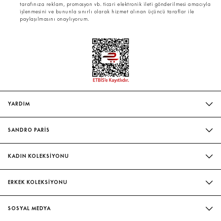
tarafınıza reklam, promosyon vb. ticari elektronik ileti gönderilmesi amacıyla
işlenmesini ve bununla sınırlı olarak hizmet alınan üçüncü taraflar ile
paylaşılmasını onaylıyorum.
YARDIM
SIK SORULAN SORULAR
SANDRO PARİS
BIZIMLE İLETIŞIME GEÇIN
MAĞAZALARIMIZ
WHATSAPP
KADIN KOLEKSİYONU
SÜRDÜRÜLEBILIRLIK
TESLIMAT VE İADE
İNDIRIM
EVELYNE & ILAN CHETRITE
ERKEK KOLEKSİYONU
BEDEN TABLOSU
ELBISE
ATÖLYE
İNDIRIM
HIZMETLETIMIZ
BLUZ & GÖMLEK
SOSYAL MEDYA
GÖMLEK
KADIN ŞORT & ETEK