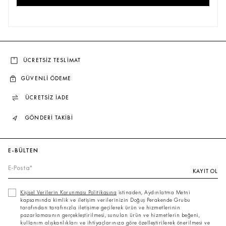
ÇOK SATANLAR
ÜCRETSİZ TESLİMAT
GÜVENLİ ÖDEME
ÜCRETSİZ İADE
GÖNDERİ TAKİBİ
E-BÜLTEN
KAYIT OL
Kişisel Verilerin Korunması Politikasına
istinaden, Aydınlatma Metni
kapsamında kimlik ve iletişim verilerinizin Doğuş Perakende Grubu
tarafından tarafınızla iletişime geçilerek ürün ve hizmetlerinin
pazarlamasının gerçekleştirilmesi, sunulan ürün ve hizmetlerin beğeni,
kullanım alışkanlıkları ve ihtiyaçlarınıza göre özelleştirilerek önerilmesi ve