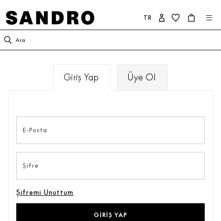
TR
KADIN
ERKEK
SANDRO DÜNYASI
Ara
YENİ KOLEKSİYON
İNDİRİM
SANDRO HAKKINDA
Giriş Yap
Üye Ol
GİYİM
YENİ KOLEKSİYON
KOLEKSİYON
AYAKKABI
GİYİM
TAAHHÜTLERİMİZ
E-Posta
ÇANTA
AYAKKABI
Şifre
AKSESUAR
AKSESUAR
Şifremi Unuttum
İNDİRİM
ÇOK SATANLAR
GIRIŞ YAP