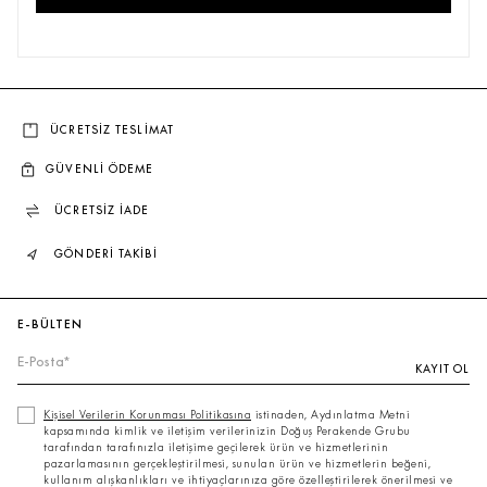
ÇOK SATANLAR
ÜCRETSİZ TESLİMAT
GÜVENLİ ÖDEME
ÜCRETSİZ İADE
GÖNDERİ TAKİBİ
E-BÜLTEN
KAYIT OL
Kişisel Verilerin Korunması Politikasına
istinaden, Aydınlatma Metni
kapsamında kimlik ve iletişim verilerinizin Doğuş Perakende Grubu
tarafından tarafınızla iletişime geçilerek ürün ve hizmetlerinin
pazarlamasının gerçekleştirilmesi, sunulan ürün ve hizmetlerin beğeni,
kullanım alışkanlıkları ve ihtiyaçlarınıza göre özelleştirilerek önerilmesi ve