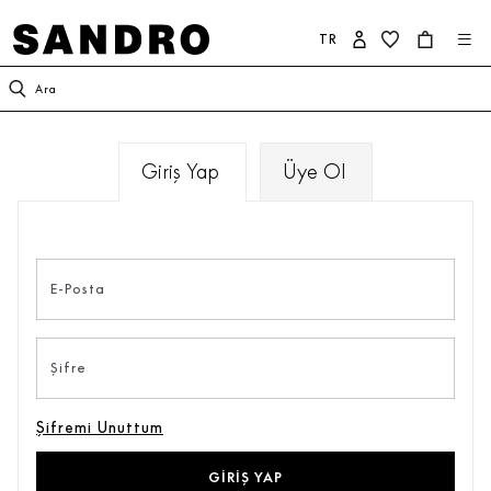
TR
KADIN
ERKEK
SANDRO DÜNYASI
Ara
YENİ KOLEKSİYON
İNDİRİM
SANDRO HAKKINDA
Giriş Yap
Üye Ol
GİYİM
YENİ KOLEKSİYON
KOLEKSİYON
AYAKKABI
GİYİM
TAAHHÜTLERİMİZ
E-Posta
ÇANTA
AYAKKABI
Şifre
AKSESUAR
AKSESUAR
Şifremi Unuttum
İNDİRİM
ÇOK SATANLAR
GIRIŞ YAP