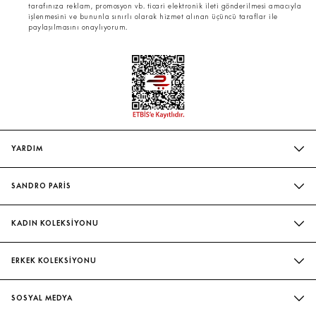
tarafınıza reklam, promosyon vb. ticari elektronik ileti gönderilmesi amacıyla
işlenmesini ve bununla sınırlı olarak hizmet alınan üçüncü taraflar ile
paylaşılmasını onaylıyorum.
YARDIM
SIK SORULAN SORULAR
SANDRO PARİS
BIZIMLE İLETIŞIME GEÇIN
MAĞAZALARIMIZ
WHATSAPP
KADIN KOLEKSİYONU
SÜRDÜRÜLEBILIRLIK
TESLIMAT VE İADE
İNDIRIM
EVELYNE & ILAN CHETRITE
ERKEK KOLEKSİYONU
BEDEN TABLOSU
ELBISE
ATÖLYE
İNDIRIM
HIZMETLETIMIZ
BLUZ & GÖMLEK
SOSYAL MEDYA
GÖMLEK
KADIN ŞORT & ETEK