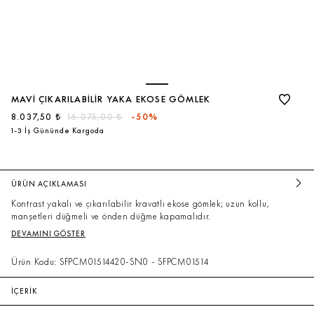
MAVI ÇIKARILABILIR YAKA EKOSE GÖMLEK
8.037,50 ₺
16.075,00 ₺
-50%
1-3 İş Gününde Kargoda
ÜRÜN AÇIKLAMASI
Kontrast yakalı ve çıkarılabilir kravatlı ekose gömlek; uzun kollu,
manşetleri düğmeli ve önden düğme kapamalıdır.
DEVAMINI GÖSTER
Ürün Kodu: SFPCM01514420-SN0 - SFPCM01514
İÇERİK