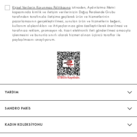
Kişisel Verilerin Korunması Politikasına
istinaden, Aydınlatma Metni
kapsamında kimlik ve iletişim verilerinizin Doğuş Perakende Grubu
tarafından tarafınızla iletişime geçilerek ürün ve hizmetlerinin
pazarlamasının gerçekleştirilmesi, sunulan ürün ve hizmetlerin beğeni,
kullanım alışkanlıkları ve ihtiyaçlarınıza göre özelleştirilerek önerilmesi ve
tarafınıza reklam, promosyon vb. ticari elektronik ileti gönderilmesi amacıyla
işlenmesini ve bununla sınırlı olarak hizmet alınan üçüncü taraflar ile
paylaşılmasını onaylıyorum.
YARDIM
SIK SORULAN SORULAR
SANDRO PARİS
BIZIMLE İLETIŞIME GEÇIN
MAĞAZALARIMIZ
WHATSAPP
KADIN KOLEKSİYONU
SÜRDÜRÜLEBILIRLIK
TESLIMAT VE İADE
İNDIRIM