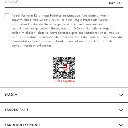
KAYIT OL
Kişisel Verilerin Korunması Politikasına
istinaden, Aydınlatma Metni
kapsamında kimlik ve iletişim verilerinizin Doğuş Perakende Grubu
tarafından tarafınızla iletişime geçilerek ürün ve hizmetlerinin
pazarlamasının gerçekleştirilmesi, sunulan ürün ve hizmetlerin beğeni,
kullanım alışkanlıkları ve ihtiyaçlarınıza göre özelleştirilerek önerilmesi ve
tarafınıza reklam, promosyon vb. ticari elektronik ileti gönderilmesi amacıyla
işlenmesini ve bununla sınırlı olarak hizmet alınan üçüncü taraflar ile
paylaşılmasını onaylıyorum.
YARDIM
SIK SORULAN SORULAR
SANDRO PARİS
BIZIMLE İLETIŞIME GEÇIN
MAĞAZALARIMIZ
WHATSAPP
KADIN KOLEKSİYONU