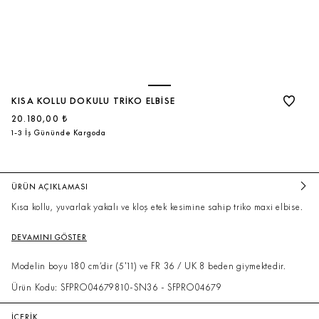
KISA KOLLU DOKULU TRIKO ELBISE
20.180,00 ₺
1-3 İş Gününde Kargoda
ÜRÜN AÇIKLAMASI
Kısa kollu, yuvarlak yakalı ve kloş etek kesimine sahip triko maxi elbise.
DEVAMINI GÖSTER
Modelin boyu 180 cm’dir (5'11) ve FR 36 / UK 8 beden giymektedir.
Ürün Kodu: SFPRO04679810-SN36 - SFPRO04679
İÇERİK