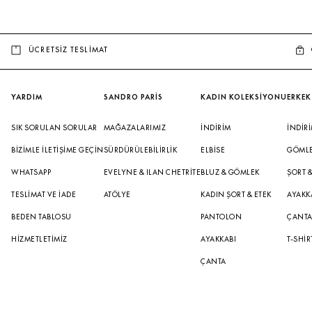
ÜCRETSİZ TESLİMAT
YARDIM
SANDRO PARİS
KADIN KOLEKSİYONU
ERKEK
SIK SORULAN SORULAR
MAĞAZALARIMIZ
İNDIRIM
İNDIR
BIZIMLE İLETIŞIME GEÇIN
SÜRDÜRÜLEBILIRLIK
ELBISE
GÖML
WHATSAPP
EVELYNE & ILAN CHETRITE
BLUZ & GÖMLEK
ŞORT 
TESLIMAT VE İADE
ATÖLYE
KADIN ŞORT & ETEK
AYAKK
BEDEN TABLOSU
PANTOLON
ÇANT
HIZMETLETIMIZ
AYAKKABI
T-SHIR
ÇANTA