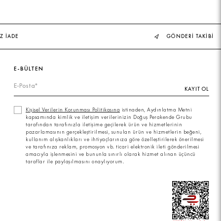
Z İADE
GÖNDERİ TAKİBİ
E-BÜLTEN
KAYIT OL
Kişisel Verilerin Korunması Politikasına
istinaden, Aydınlatma Metni
kapsamında kimlik ve iletişim verilerinizin Doğuş Perakende Grubu
tarafından tarafınızla iletişime geçilerek ürün ve hizmetlerinin
pazarlamasının gerçekleştirilmesi, sunulan ürün ve hizmetlerin beğeni,
kullanım alışkanlıkları ve ihtiyaçlarınıza göre özelleştirilerek önerilmesi
ve tarafınıza reklam, promosyon vb. ticari elektronik ileti gönderilmesi
amacıyla işlenmesini ve bununla sınırlı olarak hizmet alınan üçüncü
taraflar ile paylaşılmasını onaylıyorum.