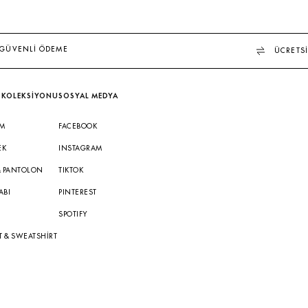
GÜVENLİ ÖDEME
ÜCRETSİ
 KOLEKSİYONU
SOSYAL MEDYA
IM
FACEBOOK
EK
INSTAGRAM
& PANTOLON
TIKTOK
ABI
PINTEREST
A
SPOTIFY
T & SWEATSHIRT