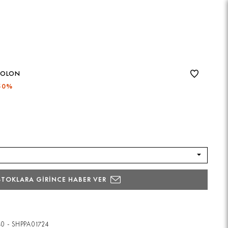
TOLON
50%
STOKLARA GİRİNCE HABER VER
40 - SHPPA01724