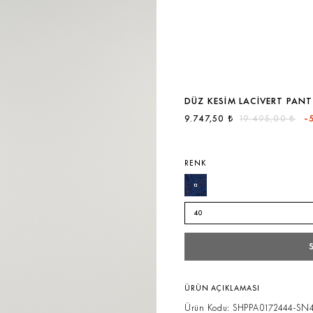
DÜZ KESIM LACIVERT PAN
9.747,50 ₺
19.495,00 ₺
-
RENK
40
ÜRÜN AÇIKLAMASI
Ürün Kodu: SHPPA0172444-SN